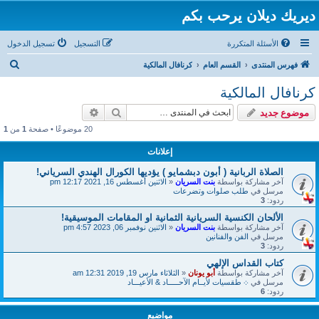
ديريك ديلان يرحب بكم
الأسئلة المتكررة
التسجيل
تسجيل الدخول
ب
فهرس المنتدى
القسم العام
كرنافال المالكية
ح
كرنافال المالكية
ث
بحث
بحث متقدم
موضوع جديد
20 موضوعًا • صفحة
1
من
1
إعلانات
الصلاة الربانية ( أبون دبشمايو ) يؤديها الكورال الهندي السرياني!
آخر مشاركة بواسطة
بنت السريان
«
الاثنين أغسطس 16, 2021 12:17 pm
مرسل في
طلب صلوات وتضرعات
ردود:
3
الألحان الكنسية السريانية الثمانية او المقامات الموسيقية!
آخر مشاركة بواسطة
بنت السريان
«
الاثنين نوفمبر 06, 2023 4:57 pm
مرسل في
الفن والفنانين
ردود:
3
كتاب القداس الإلهي
آخر مشاركة بواسطة
أبو يونان
«
الثلاثاء مارس 19, 2019 12:31 am
مرسل في
܀ طقسيات لأيــام الآحـــــاد & الأعيـــاد
ردود:
6
مواضيع