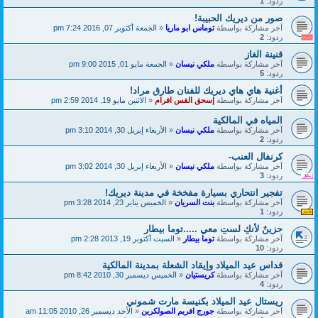
ردود:
1
صور من ديريك الحبيبة!
آخر مشاركة بواسطة
توماس ابو ماريا
«
الجمعة أكتوبر 07, 2016 7:24 pm
ردود:
2
قنينة الغاز
آخر مشاركة بواسطة
ملكي نيسان
«
الجمعة مايو 01, 2015 9:00 pm
ردود:
5
أغنية هاي هاي ديريك للفنان طارق مراد!
آخر مشاركة بواسطة
إسحق القس افرام
«
الاثنين مايو 19, 2014 2:59 pm
المياه في المالكية
آخر مشاركة بواسطة
ملكي نيسان
«
الأربعاء إبريل 30, 2014 3:10 pm
ردود:
2
كرنفال العنب-
آخر مشاركة بواسطة
ملكي نيسان
«
الأربعاء إبريل 30, 2014 3:02 pm
ردود:
3
تفجير انتحاري بسيارة مفخخة في مدينة ديريك!
آخر مشاركة بواسطة
بنت السريان
«
الخميس يناير 23, 2014 3:28 pm
ردود:
1
حزينٌ لأنكِ لستِ معي .....توما بيطار
آخر مشاركة بواسطة
توما بيطار
«
السبت أكتوبر 19, 2013 2:28 pm
ردود:
10
قداس عيد الميلاد وإيقاد الشعلة بمدينة المالكية
آخر مشاركة بواسطة
كريستيان
«
الخميس ديسمبر 30, 2010 8:42 pm
ردود:
4
ريستال عيد الميلاد بكنيسة مارت شموني
آخر مشاركة بواسطة
جورج افريم الصولكرين
«
الأحد ديسمبر 26, 2010 11:05 am