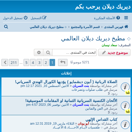
ديريك ديلان يرحب بكم
الأسئلة المتكررة
التسجيل
تسجيل الدخول
ب
فهرس المنتدى
قسم الأسرة والمجتمع
܀ مطبخ ديريك ديلان العالمي
ح
܀ مطبخ ديريك ديلان العالمي
ث
المشرف:
سعاد نيسان
بحث
بحث متقدم
موضوع جديد
صفحة
1
من
211
211
5
4
3
2
1
التالي
5271 موضوعًا
…
إعلانات
الصلاة الربانية ( أبون دبشمايو ) يؤديها الكورال الهندي السرياني!
آخر مشاركة بواسطة
بنت السريان
«
الاثنين أغسطس 16, 2021 12:17 pm
مرسل في
طلب صلوات وتضرعات
ردود:
3
الألحان الكنسية السريانية الثمانية او المقامات الموسيقية!
آخر مشاركة بواسطة
بنت السريان
«
الاثنين نوفمبر 06, 2023 4:57 pm
مرسل في
الفن والفنانين
ردود:
3
كتاب القداس الإلهي
آخر مشاركة بواسطة
أبو يونان
«
الثلاثاء مارس 19, 2019 12:31 am
مرسل في
܀ طقسيات لأيــام الآحـــــاد & الأعيـــاد
ردود:
6