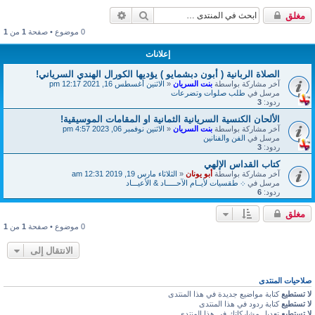
بحث
بحث متقدم
مغلق
0 موضوع • صفحة
1
من
1
إعلانات
الصلاة الربانية ( أبون دبشمايو ) يؤديها الكورال الهندي السرياني!
آخر مشاركة بواسطة
بنت السريان
«
الاثنين أغسطس 16, 2021 12:17 pm
مرسل في
طلب صلوات وتضرعات
ردود:
3
الألحان الكنسية السريانية الثمانية او المقامات الموسيقية!
آخر مشاركة بواسطة
بنت السريان
«
الاثنين نوفمبر 06, 2023 4:57 pm
مرسل في
الفن والفنانين
ردود:
3
كتاب القداس الإلهي
آخر مشاركة بواسطة
أبو يونان
«
الثلاثاء مارس 19, 2019 12:31 am
مرسل في
܀ طقسيات لأيــام الآحـــــاد & الأعيـــاد
ردود:
6
مغلق
0 موضوع • صفحة
1
من
1
الانتقال إلى
صلاحيات المنتدى
لا تستطيع
كتابة مواضيع جديدة في هذا المنتدى
لا تستطيع
كتابة ردود في هذا المنتدى
لا تستطيع
تعديل مشاركاتك في هذا المنتدى