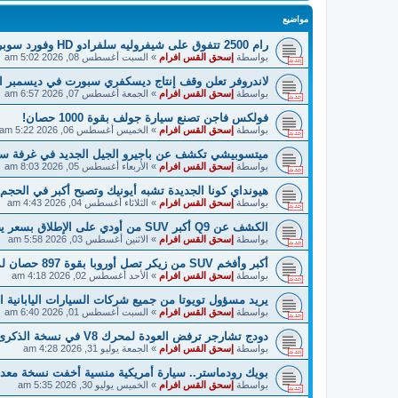
مواضيع
رام 2500 تتفوق على شيفروليه سلفرادو HD وفورد سوبر ديوتي!
بواسطة
إسحق القس افرام
»
السبت أغسطس 08, 2026 5:02 am
لاندروفر تعلن وقف إنتاج ديسكفري سبورت في ديسمبر ا
بواسطة
إسحق القس افرام
»
الجمعة أغسطس 07, 2026 6:57 am
فولكس فاجن تصنع سيارة جولف بقوة 1000 حصان!
بواسطة
إسحق القس افرام
»
الخميس أغسطس 06, 2026 5:22 am
ميتسوبيشي تكشف عن باجيرو الجيل الجديد في غرفة سري
بواسطة
إسحق القس افرام
»
الأربعاء أغسطس 05, 2026 8:03 am
هيونداي كونا الجديدة تشبه أيونيك وتصبح أكبر في الحجم!
بواسطة
إسحق القس افرام
»
الثلاثاء أغسطس 04, 2026 4:43 am
الكشف عن Q9 أكبر SUV من أودي على الإطلاق بسعر يصل إلي 120,000 دولار!
بواسطة
إسحق القس افرام
»
الاثنين أغسطس 03, 2026 5:58 am
أكبر وأفخم SUV من زيكر تصل أوروبا بقوة 897 حصان لمنافسة BMW X7!
بواسطة
إسحق القس افرام
»
الأحد أغسطس 02, 2026 4:18 am
يريد مسؤول تويوتا من جميع شركات السيارات اليابانية 
بواسطة
إسحق القس افرام
»
السبت أغسطس 01, 2026 6:40 am
دودج تشارجر ترفض العودة لمحرك V8 في نسخة الذكرى الستين!
بواسطة
إسحق القس افرام
»
الجمعة يوليو 31, 2026 4:28 am
بويك رودماستر.. سيارة أمريكية منسية أخفت نسخة معد
بواسطة
إسحق القس افرام
»
الخميس يوليو 30, 2026 5:35 am