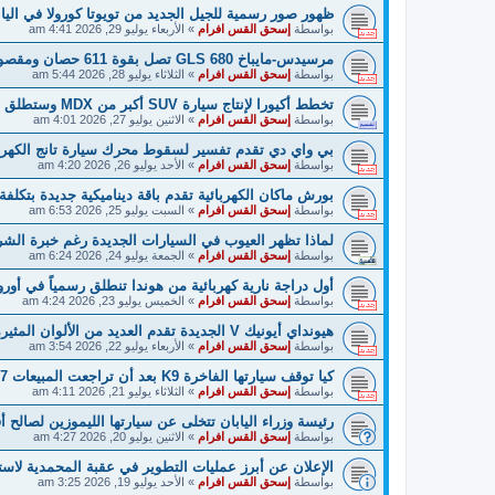
ظهور صور رسمية للجيل الجديد من تويوتا كورولا في الياب
بواسطة
إسحق القس افرام
»
الأربعاء يوليو 29, 2026 4:41 am
مرسيدس-مايباخ GLS 680 تصل بقوة 611 حصان ومقصورة جديدة!
بواسطة
إسحق القس افرام
»
الثلاثاء يوليو 28, 2026 5:44 am
تخطط أكيورا لإنتاج سيارة SUV أكبر من MDX وستطلق عليها اسم XL!
بواسطة
إسحق القس افرام
»
الاثنين يوليو 27, 2026 4:01 am
بي واي دي تقدم تفسير لسقوط محرك سيارة تانج الكهربائ
بواسطة
إسحق القس افرام
»
الأحد يوليو 26, 2026 4:20 am
بورش ماكان الكهربائية تقدم باقة ديناميكية جديدة بتكلفة 6415 يورو
بواسطة
إسحق القس افرام
»
السبت يوليو 25, 2026 6:53 am
لماذا تظهر العيوب في السيارات الجديدة رغم خبرة الش
بواسطة
إسحق القس افرام
»
الجمعة يوليو 24, 2026 6:24 am
أول دراجة نارية كهربائية من هوندا تنطلق رسمياً في أوروب
بواسطة
إسحق القس افرام
»
الخميس يوليو 23, 2026 4:24 am
هيونداي أيونيك V الجديدة تقدم العديد من الألوان المثيرة للاهتمام!
بواسطة
إسحق القس افرام
»
الأربعاء يوليو 22, 2026 3:54 am
كيا توقف سيارتها الفاخرة K9 بعد أن تراجعت المبيعات 87٪!
بواسطة
إسحق القس افرام
»
الثلاثاء يوليو 21, 2026 4:11 am
رئيسة وزراء اليابان تتخلى عن سيارتها الليموزين لصالح أفخم سيارة V
بواسطة
إسحق القس افرام
»
الاثنين يوليو 20, 2026 4:27 am
الإعلان عن أبرز عمليات التطوير في عقبة المحمدية لاستق
بواسطة
إسحق القس افرام
»
الأحد يوليو 19, 2026 3:25 am