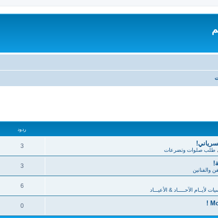
م
ت
تقدم
ردود
لسرياني!
3
طلب صلوات وتضرعات
!
3
فن والفنانين
6
 لأيــام الآحـــــاد & الأعيـــاد
0