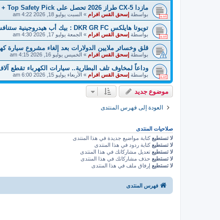
مازدا CX-5 طراز 2026 تحصل على Top Safety Pick + في اختبار IIHS!
بواسطة
إسحق القس افرام
»
السبت يوليو 18, 2026 4:22 am
تويوتا هايلكس DKR GR FC : بيك أب هيدروجينية ستنافس في سباق داكار 2027!
بواسطة
إسحق القس افرام
»
الجمعة يوليو 17, 2026 4:30 am
قلق وخسائر ملايين الدولارات بعد إلغاء مشروع سيارة كهرب
بواسطة
إسحق القس افرام
»
الخميس يوليو 16, 2026 4:15 am
وداعاً لمخاوف تلف البطارية.. سيارات الكهرباء تقطع آلاف 
بواسطة
إسحق القس افرام
»
الأربعاء يوليو 15, 2026 6:00 am
موضوع جديد
العودة إلى فهرس المنتدى
صلاحيات المنتدى
لا تستطيع
كتابة مواضيع جديدة في هذا المنتدى
لا تستطيع
كتابة ردود في هذا المنتدى
لا تستطيع
تعديل مشاركاتك في هذا المنتدى
لا تستطيع
حذف مشاركاتك في هذا المنتدى
لا تستطيع
إرفاق ملف في هذا المنتدى
فهرس المنتدى