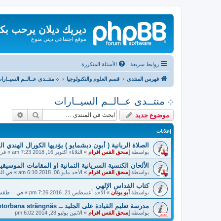
ديريك ديلان يرحب بك
موقع اجتماعي ديني منوع
روابط سريعة
الأسئلة المتكررة
فهرس المنتدى
قسم العلوم والتكنولوجيا
܀ منتــدى عــالــم السيــارا
܀ منتــدى عــالــم السيــارات
بحث
بحث م
موضوع جديد
إعلانات
الصلاة الربانية ( أبون دبشمايو ) يؤديها الكورال الهندي ا
بواسطة
إسحق القس افرام
»
الثلاثاء أكتوبر 16, 2018 7:23 am
» في
الألحان الكنسية السريانية الثمانية او المقامات الموسيقية
بواسطة
إسحق القس افرام
»
الأحد مايو 06, 2018 6:10 am
» في
ال
كتاب القداس الإلهي
بواسطة
أبو يونان
»
الأحد أغسطس 21, 2016 7:26 pm
» في
܀ طقسيات
مدرسة تعليم القيادة على الجليد ــ Motorbana strängnäs !
بواسطة
إسحق القس افرام
»
الاثنين يوليو 28, 2014 6:02 pm