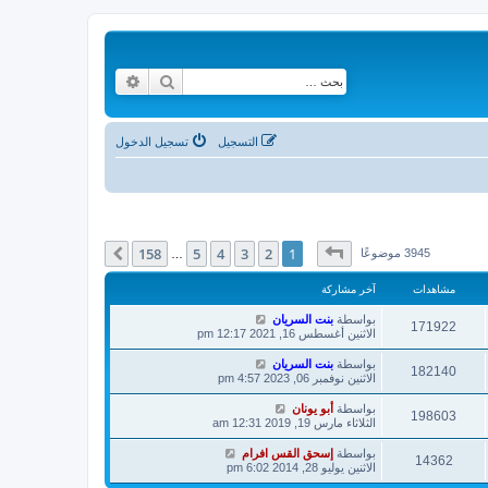
بحث
بحث متقدم
التسجيل
تسجيل الدخول
صفحة
1
من
158
158
5
4
3
2
1
التالي
3945 موضوعًا
…
مشاهدات
آخر مشاركة
بواسطة
بنت السريان
171922
الاثنين أغسطس 16, 2021 12:17 pm
بواسطة
بنت السريان
182140
الاثنين نوفمبر 06, 2023 4:57 pm
بواسطة
أبو يونان
198603
الثلاثاء مارس 19, 2019 12:31 am
بواسطة
إسحق القس افرام
14362
الاثنين يوليو 28, 2014 6:02 pm