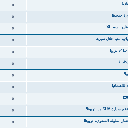
ان!
0
0
0
ية منها خلال سيرها!
0
!
0
ركات؟
0
ا!
0
0
0
SU من تويوتا!
0
بال بطولة السعودية تويوتا!
0