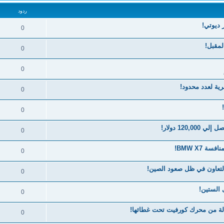
ردود
0
لمقبل!
0
0
ة لعدد محدود!
0
0
0
0
التعاون في ظل صعود الصين!
0
0
لة من محرك كورفيت تحت غطائها!
0