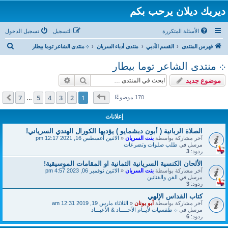
ديريك ديلان يرحب بكم
الأسئلة المتكررة
التسجيل
تسجيل الدخول
ب
فهرس المنتدى
القسم الأدبي
منتدى أدباء السريان
܀ منتدى الشاعر توما بيطار
ح
܀ منتدى الشاعر توما بيطار
ث
بحث
بحث متقدم
موضوع جديد
صفحة
1
من
7
7
5
4
3
2
1
التالي
170 موضوعًا
…
إعلانات
الصلاة الربانية ( أبون دبشمايو ) يؤديها الكورال الهندي السرياني!
آخر مشاركة بواسطة
بنت السريان
«
الاثنين أغسطس 16, 2021 12:17 pm
مرسل في
طلب صلوات وتضرعات
ردود:
3
الألحان الكنسية السريانية الثمانية او المقامات الموسيقية!
آخر مشاركة بواسطة
بنت السريان
«
الاثنين نوفمبر 06, 2023 4:57 pm
مرسل في
الفن والفنانين
ردود:
3
كتاب القداس الإلهي
آخر مشاركة بواسطة
أبو يونان
«
الثلاثاء مارس 19, 2019 12:31 am
مرسل في
܀ طقسيات لأيــام الآحـــــاد & الأعيـــاد
ردود:
6