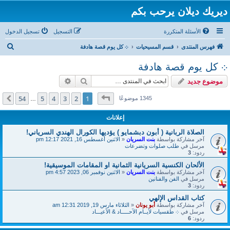
ديريك ديلان يرحب بكم
الأسئلة المتكررة
التسجيل
تسجيل الدخول
ب
فهرس المنتدى
قسم المسيحيات
܀ كل يوم قصة هادفة
ح
܀ كل يوم قصة هادفة
ث
بحث
بحث متقدم
موضوع جديد
صفحة
1
من
54
54
5
4
3
2
1
التالي
1345 موضوعًا
…
إعلانات
الصلاة الربانية ( أبون دبشمايو ) يؤديها الكورال الهندي السرياني!
آخر مشاركة بواسطة
بنت السريان
«
الاثنين أغسطس 16, 2021 12:17 pm
مرسل في
طلب صلوات وتضرعات
ردود:
3
الألحان الكنسية السريانية الثمانية او المقامات الموسيقية!
آخر مشاركة بواسطة
بنت السريان
«
الاثنين نوفمبر 06, 2023 4:57 pm
مرسل في
الفن والفنانين
ردود:
3
كتاب القداس الإلهي
آخر مشاركة بواسطة
أبو يونان
«
الثلاثاء مارس 19, 2019 12:31 am
مرسل في
܀ طقسيات لأيــام الآحـــــاد & الأعيـــاد
ردود:
6