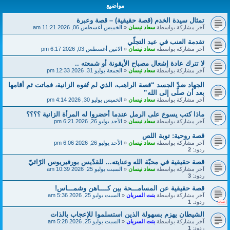
مواضيع
تمثال سيدة الخدم (قصة حقيقية) – قصة وعبرة
آخر مشاركة بواسطة
سعاد نيسان
«
الخميس أغسطس 06, 2026 11:21 am
تقدمة العنب في عيد التجلّي
آخر مشاركة بواسطة
سعاد نيسان
«
الاثنين أغسطس 03, 2026 6:17 pm
لا تترك عادة إشعال مصباح الأيقونة أو شمعته ..
آخر مشاركة بواسطة
سعاد نيسان
«
الجمعة يوليو 31, 2026 12:33 pm
الجهاد ضدّ الجسد “قصة الراهب، الذي لم تُغوه الزانية، فماتت ثم أقامها
بعد أن صلّى إلى الله”
آخر مشاركة بواسطة
سعاد نيسان
«
الخميس يوليو 30, 2026 4:14 pm
ماذا كتب يسوع على الرمل عندما أحضروا له المرأة الزانية ؟؟؟؟
آخر مشاركة بواسطة
سعاد نيسان
«
الأحد يوليو 26, 2026 6:21 pm
قصة روحية: توبة اللص
آخر مشاركة بواسطة
سعاد نيسان
«
الأحد يوليو 26, 2026 6:06 pm
ردود:
2
قصة حقيقية في محبّة الله وعنايته… للقدّيس بورفيريوس الرّائيّ
آخر مشاركة بواسطة
سعاد نيسان
«
السبت يوليو 25, 2026 10:39 am
ردود:
3
قصة حقيقية عن المسامـــحة بين كــــاهن وشمـــاس!
آخر مشاركة بواسطة
بنت السريان
«
السبت يوليو 25, 2026 5:36 am
ردود:
1
الشيطان يهزم بسهولة الذين استسلموا للإعجاب بالذات
آخر مشاركة بواسطة
بنت السريان
«
السبت يوليو 25, 2026 5:28 am
ردود:
1