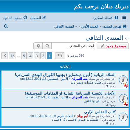
ديريك ديلان يرحب بكم
الأسئلة المتكررة
التسجيل
تسجيل الدخول
ب
فهرس المنتدى
القسم الأدبي
܀ المنتدى الثقافي
ح
܀ المنتدى الثقافي
ث
بحث
بحث متقدم
موضوع جديد
صفحة
1
من
16
16
5
4
3
2
1
التالي
396 موضوعًا
…
إعلانات
الصلاة الربانية ( أبون دبشمايو ) يؤديها الكورال الهندي السرياني!
آخر مشاركة بواسطة
بنت السريان
«
الاثنين أغسطس 16, 2021 12:17 pm
مرسل في
طلب صلوات وتضرعات
ردود:
3
الألحان الكنسية السريانية الثمانية او المقامات الموسيقية!
آخر مشاركة بواسطة
بنت السريان
«
الاثنين نوفمبر 06, 2023 4:57 pm
مرسل في
الفن والفنانين
ردود:
3
كتاب القداس الإلهي
آخر مشاركة بواسطة
أبو يونان
«
الثلاثاء مارس 19, 2019 12:31 am
مرسل في
܀ طقسيات لأيــام الآحـــــاد & الأعيـــاد
ردود:
6