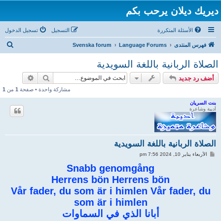
ديريك ديلان يرحب بكم
الأسئلة المتكررة
التسجيل
تسجيل الدخول
ب
فهرس المنتدى
Language Forums
Svenska forum
ح
الصلاة الربانية باللغة السويدية
ث
بحث
بحث متقد
أضف رد جديد
مشاركة واحدة • صفحة
1
من
1
بنت السريان
أديبة وشاعرة
الصلاة الربانية باللغة السويدية
م
الأربعاء يناير 10, 2024 7:56 pm
ش
ا
Snabb genomgång
ر
Herrens bön Herrens bön
ك
ة
Vår fader, du som är i himlen Vår fader, du
som är i himlen
أبانا الذي في السماوات