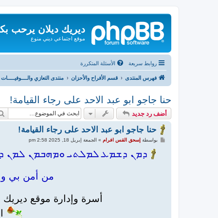
ديريك ديلان يرحب بك
موقع اجتماعي ديني منوع
روابط سريعة
الأسئلة المتكررة
فهرس المنتدى
قسم الأفراح والأحزان
منتدى التعازي والــــوفيـــــات
حنا جاجو ابو عبد الاحد على رجاء القيامة!
أضف رد جديد
حنا جاجو ابو عبد الاحد على رجاء القيامة!
م
بواسطة
إسحق القس افرام
»
الجمعة إبريل 18, 2025 2:58 pm
ش
ا
ܕܡܢ ܕܫܡܥ ܠܡܠܬܝ ܘܡܗܒܡܢ ܠܡܢ ܕܫܕ
ر
ك
ة
من أمن بي وإن
أسرة وإدارة موقع ديريك دي
ال