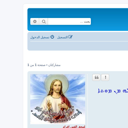
بحث
بحث متقدم
التسجيل
تسجيل الدخول
مشاركتان • صفحة
1
من
1
ܗ ܡܢ ܡܘܬܐ
إسحق القس افرام