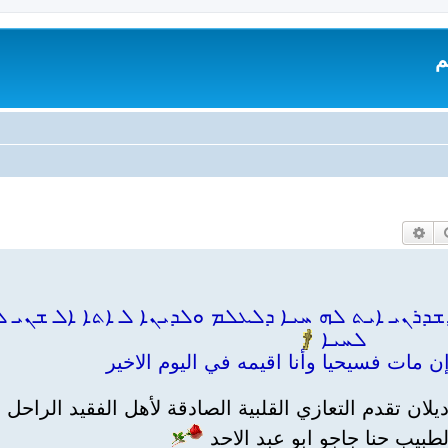
م
بحث
بحث متقدم
ܪܢܝ ܐܝܬ ܠܗ ܚܝܐ ܕܠܥܠܡ ܘܠܕܝܢܐ ܠ ܐܬܐ ܐܠ ܫܢܝ ܠ
ܠܚܝܐ
 مات فسيحيا وأنا اقيمه في اليوم الاخير
لان تقدم التعازي القلبية الصادقة لأهل الفقيد الراحل
طبيب حنا جاجو ابو عبد الاحد