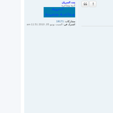
ل
بنت السريان
ى
أديبة وشاعرة
مشاركات:
19171
اشترك في:
السبت يونيو 05, 2010 11:51 am