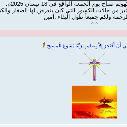
اح يوم الجمعة الواقع في 18 نيسان 2025م.
ير من حالات الكسور التي كان يتعرض لها الصغار والكب
لرحمة ولكم جميعاً طول البقاء .آمين
܀
܀
 أَنْ أَفْتَخِرَ إِلاَّ بِصَلِيبِ رَبِّنَا يَسُوعَ الْمَسِيحِ