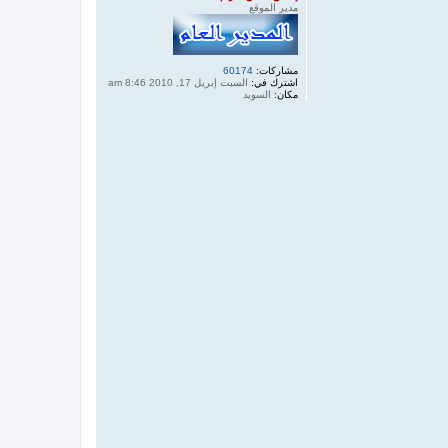
مدير الموقع
مشاركات:
60174
اشترك في:
السبت إبريل 17, 2010 8:46 am
مكان:
السويد