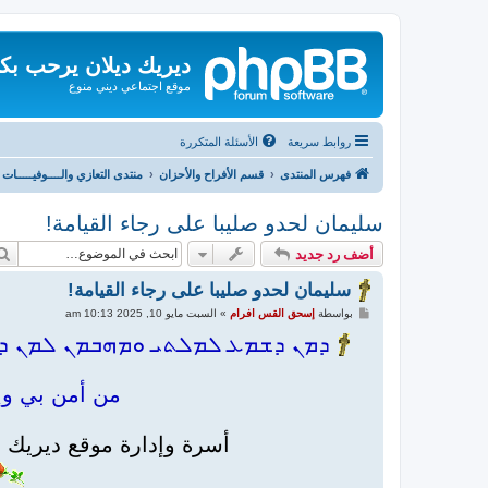
ديريك ديلان يرحب بك
موقع اجتماعي ديني منوع
روابط سريعة
الأسئلة المتكررة
فهرس المنتدى
قسم الأفراح والأحزان
منتدى التعازي والــــوفيـــــات
سليمان لحدو صليبا على رجاء القيامة!
أضف رد جديد
سليمان لحدو صليبا على رجاء القيامة!
م
بواسطة
إسحق القس افرام
»
السبت مايو 10, 2025 10:13 am
ش
ا
ܕܡܢ ܕܫܡܥ ܠܡܠܬܝ ܘܡܗܒܡܢ ܠܡܢ ܕܫܕ
ر
ك
ة
من أمن بي وإن
أسرة وإدارة موقع ديريك دي