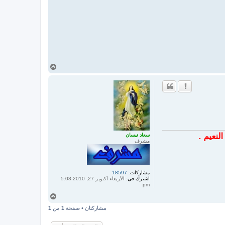
أ
ع
ل
ى
سعاد نيسان
مشرف
مشاركات:
18597
اشترك في:
الأربعاء أكتوبر 27, 2010 5:08
pm
أ
ع
مشاركتان • صفحة
1
من
1
ل
ى