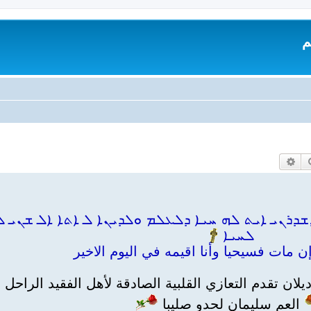
م
بحث
بحث متقدم
ܪܢܝ ܐܝܬ ܠܗ ܚܝܐ ܕܠܥܠܡ ܘܠܕܝܢܐ ܠ ܐܬܐ ܐܠ ܫܢܝ ܠ
ܠܚܝܐ
 مات فسيحيا وأنا اقيمه في اليوم الاخير
لان تقدم التعازي القلبية الصادقة لأهل الفقيد الراحل
العم سليمان لحدو صليبا