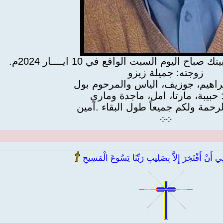
ح اليوم السبت الواقع في 10 ايــــار 2024م.
زوجته: جميلة زيزو
ابراهيم، جوزيف، الياس والمرحوم بول
: حبيبة، مارتا، امل، ماجدة وماري
لرحمة ولكم جميعاً طول البقاء .آمين
܀
܀
 أَنْ أَفْتَخِرَ إِلاَّ بِصَلِيبِ رَبِّنَا يَسُوعَ الْمَسِيحِ