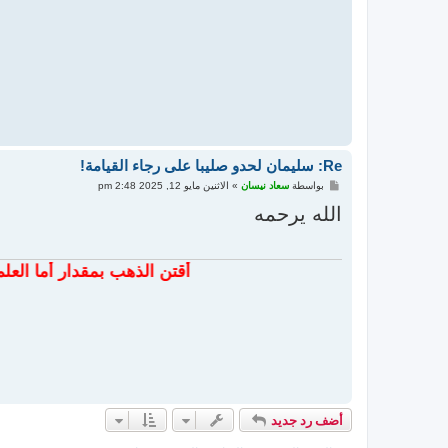
Re: سليمان لحدو صليبا على رجاء القيامة!
م
بواسطة
سعاد نيسان
»
الاثنين مايو 12, 2025 2:48 pm
ش
ا
الله يرحمه
ر
ك
ة
أقتن الذهب بمقدار أما العلم فاكتسبه ب
أضف رد جديد