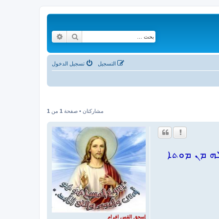
بحث
بحث متقدم
التسجيل
تسجيل الدخول
مشاركتان • صفحة
1
من
1
ܗ ܡܢ ܡܘܬܐ
إسحق القس افرام