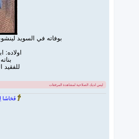
بوفاته في السويد لينشوبينك صبا
اولاده: 
بناته
للفقيد ا
ليس لديك الصلاحية لمشاهدة المرفقات
فَحَاشَا لِي