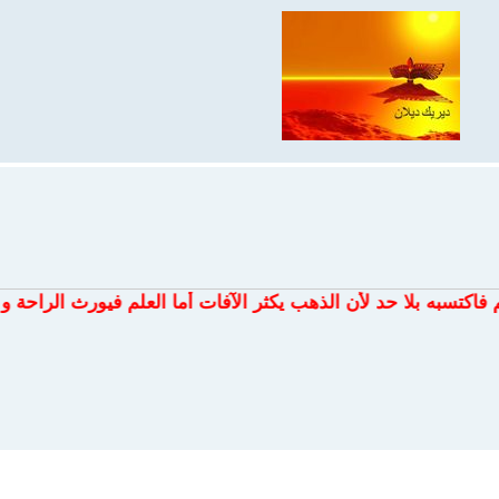
لا حد لأن الذهب يكثر الآفات أما العلم فيورث الراحة و النعيم .