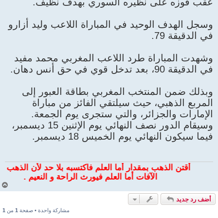
عقب فوزه على نظيره السوري بهدف نظيف.
وسجل الهدف الوحيد في المباراة اللاعب وليد أزارو
في الدقيقة 79.
وشهدت المباراة طرد اللاعب المغربي محمد مفيد
في الدقيقة 90، بعد تدخل قوي في حق أنس دهان.
وبذلك ضمن المنتخب المغربي بطاقة العبور إلى
المربع الذهبي، حيث سيلتقي الفائز من مباراة
الإمارات والجزائر، والتي ستجرى يوم الجمعة.
وسيقام الدور نصف النهائي يوم الإثنين 15 ديسمبر،
فيما سيكون النهائي يوم الخميس 18 ديسمبر.
أقتن الذهب بمقدار أما العلم فاكتسبه بلا حد لأن الذهب يكث
الآفات أما العلم فيورث الراحة و النعيم .
أ
ع
أضف رد جديد
ل
ى
مشاركة واحدة • صفحة
1
من
1