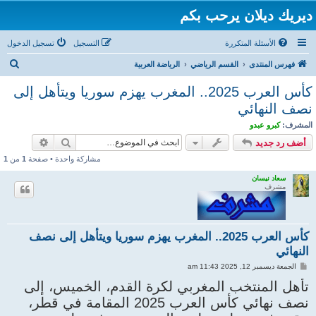
ديريك ديلان يرحب بكم
الأسئلة المتكررة
التسجيل
تسجيل الدخول
ب
فهرس المنتدى
القسم الرياضي
الرياضة العربية
ح
كأس العرب 2025.. المغرب يهزم سوريا ويتأهل إلى
ث
نصف النهائي
المشرف:
كبرو عبدو
بحث
بحث متقد
أضف رد جديد
مشاركة واحدة • صفحة
1
من
1
سعاد نيسان
مشرف
كأس العرب 2025.. المغرب يهزم سوريا ويتأهل إلى نصف
النهائي
م
الجمعة ديسمبر 12, 2025 11:43 am
ش
ا
تأهل المنتخب المغربي لكرة القدم، الخميس، إلى
ر
نصف نهائي كأس العرب 2025 المقامة في قطر،
ك
ة