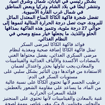
بشكل رئيسي في اليابان، شمال وشرق آسيا،
وتنتشر أيضًا في بلاد الشام وتركيا وبعض المناطق
في شمال غرب القارة الآسيوية.
تفضل شجرة فاكهة الكاكا المناخ المعتدل المائل
للبرودة، حيث تصل درجة الحرارة المثالية لنموها إلى
حوالي 27 درجة مئوية، وتتميز هذه الفاكهة بمذاقها
الحلو واللذيذ، ما يجعلها خيار ممتع وصحي في
النظام الغذائي.
فوائد فاكهة الكاكا لمرضى السكر
تمثل فاكهة الكاكا إضافة صحية ومغذية لنظام
مرضى السكري الغذائي، بفضل محتواها الغني
بالمضادات الأكسدة والألياف الغذائية والفيتامينات
والمعادن،يجب تناولها بحذر واعتدال لضمان
الاستفادة من فوائدها دون التأثير بشكل سلبي على
مستويات السكر في الدم:
ترطيب الجسم لأنها تحتوي الكاكا على نسبة عالية
من الماء، ما يساعد على مقاومة الشعور بالعطش.
قليلة السعرات الحرارية.
غنية بالمعادن والفيتامينات لأنها تحتوي على المنجنيز
والنحاس وفيتامين A وC، وهي عناصر مهمة لصحة