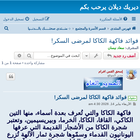
ديريك ديلان يرحب بكم
الأسئلة المتكررة
التسجيل
تسجيل الدخول
ب
فهرس المنتدى
قسم الأسرة والمجتمع
܀ منـــتدى صحتـــــك بالـــدنـــيا
ح
فوائد فاكهة الكاكا لمرضى السكر!
ث
المشرف:
سعاد نيسان
بحث
بحث متقد
أضف رد جديد
مشاركة واحدة • صفحة
1
من
1
إسحق القس افرام
مدير الموقع
فوائد فاكهة الكاكا لمرضى السكر!
م
الأربعاء يناير 14, 2026 4:30 am
ش
ا
فاكهة الكاكا والتي تُعرف بعدة أسماء، منها التين
ر
الكاكي، القاقا، الكاكا، الخرما، وبيريسيمين، وتعتبر
ك
ة
شجرة الكاكا من الأشجار القديمة التي عرفها
اليونانيون القدماء وسمّوها شجرة ثمار الآلهة تُزرع