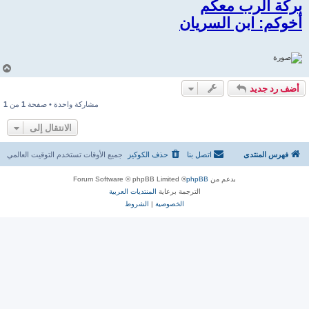
بركة الرب معكم
أخوكم: ابن السريان
أ
ع
أضف رد جديد
ل
ى
مشاركة واحدة • صفحة
1
من
1
الانتقال إلى
فهرس المنتدى
اتصل بنا
حذف الكوكيز
جميع الأوقات تستخدم
التوقيت العالمي
بدعم من
phpBB
® Forum Software © phpBB Limited
الترجمة برعاية
المنتديات العربية
الخصوصية
|
الشروط