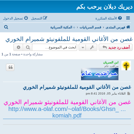
ديريك ديلان يرحب بكم
الأسئلة المتكررة
التسجيل
تسجيل الدخول
ب
فهرس المنتدى
قسم السريانيات
܀ المكتبة السريانية
ح
غصن من الأغاني القومية للملفونيثو شميرام الخوري
ث
بحث
بحث متقد
أضف رد جديد
مشاركة واحدة • صفحة
1
من
1
ابن السريان
مراقب عام
غصن من الأغاني القومية للملفونيثو شميرام الخوري
م
الثلاثاء يناير 05, 2016 8:41 pm
ش
ا
غصن من الأغاني القومية للملفونيثو شميرام الخوري
ر
http://www.a-olaf.com/~olaf/Books/Ghsn_ ...
ك
ة
komiah.pdf