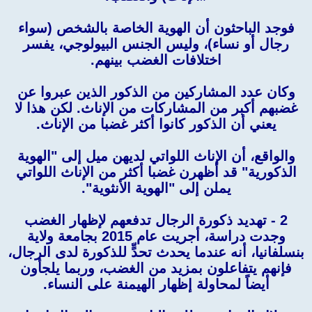
فوجد الباحثون أن الهوية الخاصة بالشخص (سواء
رجال أو نساء)، وليس الجنس البيولوجي، يفسر
اختلافات الغضب بينهم.
وكان عدد المشاركين من الذكور الذين عبروا عن
غضبهم أكبر من المشاركات من الإناث. لكن هذا لا
يعني أن الذكور كانوا أكثر غضبا من الإناث.
والواقع، أن الإناث اللواتي لديهن ميل إلى "الهوية
الذكورية" قد أظهرن غضبا أكثر من الإناث اللواتي
يملن إلى "الهوية الأنثوية".
2 - تهديد ذكورة الرجال تدفعهم لإظهار الغضب
وجدت دراسة، أجريت عام 2015 بجامعة ولاية
بنسلفانيا، أنه عندما يحدث تحدٍّ للذكورة لدى الرجال،
فإنهم يتفاعلون بمزيد من الغضب، وربما يلجأون
أيضاً لمحاولة إظهار الهيمنة على النساء.