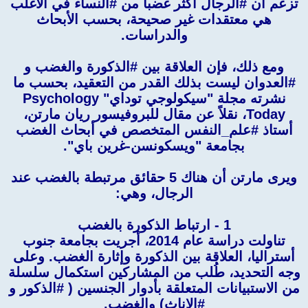
تزعم أن #الرجال أكثر غضبا من #النساء في الأغلب
هي معتقدات غير صحيحة، بحسب الأبحاث
والدراسات.
ومع ذلك، فإن العلاقة بين #الذكورة والغضب و
#العدوان ليست بذلك القدر من التعقيد، بحسب ما
نشرته مجلة "سيكولوجي توداي" Psychology
Today، نقلاً عن مقال للبروفيسور ريان مارتن،
أستاذ #علم_النفس المتخصص في أبحاث الغضب
بجامعة "ويسكونسن-غرين باي".
ويرى مارتن أن هناك 5 حقائق مرتبطة بالغضب عند
الرجال، وهي:
1 - ارتباط الذكورة بالغضب
تناولت دراسة عام 2014، أجريت بجامعة جنوب
أستراليا، العلاقة بين الذكورة وإثارة الغضب. وعلى
وجه التحديد، طُلب من المشاركين استكمال سلسلة
من الاستبيانات المتعلقة بأدوار الجنسين ( #الذكور و
#الإناث) والغضب.