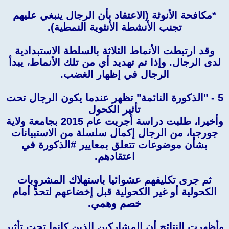
*مكافحة الأنوثة (الاعتقاد بأن الرجال ينبغي عليهم
تجنب الأنشطة الأنثوية النمطية).
وقد ارتبطت الأنماط الثلاثة بالسلطة الاستبدادية
لدى الرجال. وإذا تم تهديد أي من تلك الأنماط، يبدأ
الرجال في إظهار الغضب.
5 - "الذكورة النائمة" تظهر عندما يكون الرجال تحت
تأثير الكحول
وأخيرا، طلبت دراسة أجريت عام 2015 بجامعة ولاية
جورجيا، من الرجال إكمال سلسلة من الاستبيانات
بشأن موضوعات تتعلق بمعايير #الذكورة في
اعتقادهم.
ثم جرى تكليفهم عشوائيا باستهلاك المشروبات
الكحولية أو غير الكحولية قبل إخضاعهم لتحدٍّ أمام
خصم وهمي.
وأظهرت النتائج أن المشاركين الذين كانوا تحت تأثير