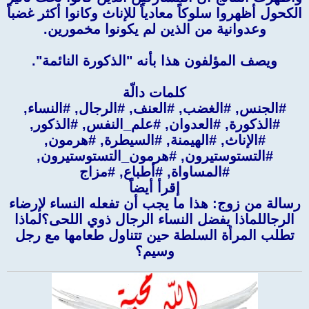
الكحول أظهروا سلوكاً معادياً للإناث وكانوا أكثر غضباً
وعدوانية من الذين لم يكونوا مخمورين.
ويصف المؤلفون هذا بأنه "الذكورة النائمة".
كلمات دالّة
#الجنس, #الغضب, #العنف, #الرجال, #النساء,
#الذكورة, #العدوان, #علم_النفس, #الذكور,
#الإناث, #الهيمنة, #السيطرة, #هرمون,
#التستوستيرون, #هرمون_التستوستيرون,
#المساواة, #أطباع, #مزاج
إقرأ أيضاً
رسالة من زوج: هذا ما يجب أن تفعله النساء لإرضاء
الرجاللماذا يفضل النساء الرجال ذوي اللحى؟لماذا
تطلب المرأة السلطة حين تتناول طعامها مع رجل
وسيم؟