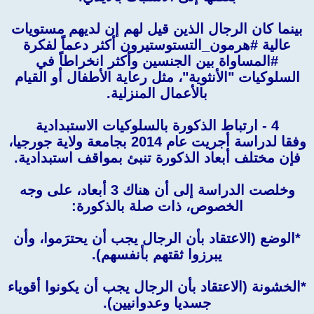
بينما كان الرجال الذين قيل لهم إن لديهم مستويات
عالية #هرمون_التستوستيرون أكثر دعماً لفكرة
#المساواة بين الجنسين وأكثر انخراطاً في
السلوكيات "الأنثوية"، مثل رعاية الأطفال أو القيام
بالأعمال المنزلية.
4 - ارتباط الذكورة بالسلوكيات الاستبدادية
وفقا لدراسة أجريت عام 2014 بجامعة ولاية جورجيا،
فإن مختلف أبعاد الذكورة تنبئ بمواقف استبدادية.
وخلصت الدراسة إلى أن هناك 3 أبعاد، على وجه
الخصوص، ذات صلة بالذكورة:
*الوضع (الاعتقاد بأن الرجال يجب أن يحترَموا، وأن
يبرزوا ثقتهم بأنفسهم).
*الخشونة (الاعتقاد بأن الرجال يجب أن يكونوا أقوياء
جسديا وعدوانيين).