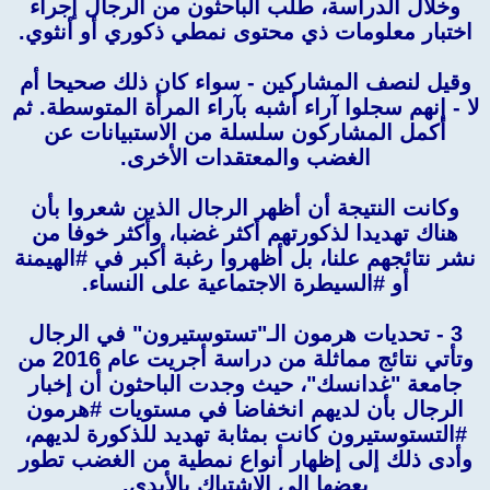
وخلال الدراسة، طلب الباحثون من الرجال إجراء
اختبار معلومات ذي محتوى نمطي ذكوري أو أنثوي.
وقيل لنصف المشاركين - سواء كان ذلك صحيحا أم
لا - إنهم سجلوا آراء أشبه بآراء المرأة المتوسطة. ثم
أكمل المشاركون سلسلة من الاستبيانات عن
الغضب والمعتقدات الأخرى.
وكانت النتيجة أن أظهر الرجال الذين شعروا بأن
هناك تهديدا لذكورتهم أكثر غضبا، وأكثر خوفا من
نشر نتائجهم علنا، بل أظهروا رغبة أكبر في #الهيمنة
أو #السيطرة الاجتماعية على النساء.
3 - تحديات هرمون الـ"تستوستيرون" في الرجال
وتأتي نتائج مماثلة من دراسة أجريت عام 2016 من
جامعة "غدانسك"، حيث وجدت الباحثون أن إخبار
الرجال بأن لديهم انخفاضا في مستويات #هرمون
#التستوستيرون كانت بمثابة تهديد للذكورة لديهم،
وأدى ذلك إلى إظهار أنواع نمطية من الغضب تطور
بعضها إلى الاشتباك بالأيدي.