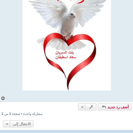
أ
ع
أضف رد جديد
ل
ى
مشاركة واحدة • صفحة
1
من
1
الانتقال إلى