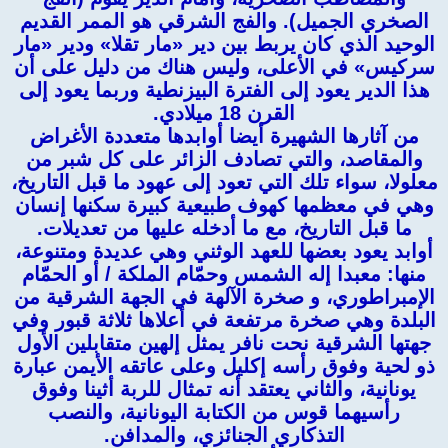
الصخري الجميل). والفج الشرقي هو الممر القديم
الوحيد الذي كان يربط بين دير «مار تقلا» ودير «مار
سركيس» في الأعلى، وليس هناك من دليل على أن
هذا الدير يعود إلى الفترة البيزنطية وربما يعود إلى
القرن 18 ميلادي.
من آثارها الشهيرة أيضا أوابدها متعددة الأغراض
والمقاصد، والتي تصادف الزائر على كل شبر من
معلولا، سواء تلك التي تعود إلى عهود ما قبل التاريخ،
وهي في معظمها كهوف طبيعية كبيرة سكنها إنسان
ما قبل التاريخ، مع ما أدخله عليها من تعديلات.
أوابد يعود بعضها للعهد الوثني وهي عديدة ومتنوعة،
منها: معبدا إله الشمس وحمّام الملكة / أو الحمّام
الإمبراطوري، و صخرة الآلهة في الجهة الشرقية من
البلدة وهي صخرة مرتفعة في أعلاها ثلاثة قبور وفي
جهتها الشرقية نحت نافر يمثل إلهين متقابلين الأول
ذو لحية وفوق رأسه إكليل وعلى عاتقه الأيمن عبارة
يونانية، والثاني يعتقد أنه تمثال للربة أثينا وفوق
رأسيهما قوس من الكتابة اليونانية، والنصب
التذكاري الجنائزي، والمدافن.