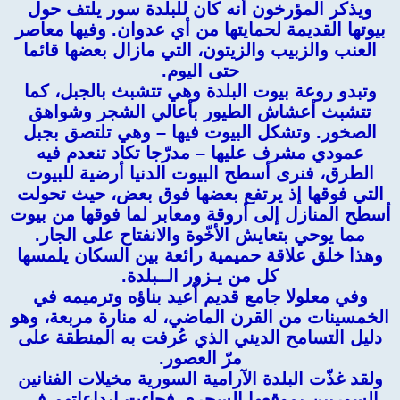
ويذكر المؤرخون أنه كان للبلدة سور يلتف حول
بيوتها القديمة لحمايتها من أي عدوان. وفيها معاصر
العنب والزبيب والزيتون، التي مازال بعضها قائما
حتى اليوم.
وتبدو روعة بيوت البلدة وهي تتشبث بالجبل، كما
تتشبث أعشاش الطيور بأعالي الشجر وشواهق
الصخور. وتشكل البيوت فيها – وهي تلتصق بجبل
عمودي مشرف عليها – مدرّجا تكاد تنعدم فيه
الطرق، فنرى أسطح البيوت الدنيا أرضية للبيوت
التي فوقها إذ يرتفع بعضها فوق بعض، حيث تحولت
أسطح المنازل إلى أروقة ومعابر لما فوقها من بيوت
مما يوحي بتعايش الأخّوة والانفتاح على الجار.
وهذا خلق علاقة حميمية رائعة بين السكان يلمسها
كل من يـزور الــبلدة.
وفي معلولا جامع قديم أُعيد بناؤه وترميمه في
الخمسينات من القرن الماضي، له منارة مربعة، وهو
دليل التسامح الديني الذي عُرفت به المنطقة على
مرّ العصور.
ولقد غذّت البلدة الآرامية السورية مخيلات الفنانين
السوريين بموقعها السحري فجاءت إبداعاتهم في