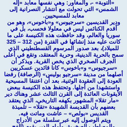
«التوبة» -، والمغاور: وهي نفسها معابد «إله
الشمس» التي تحولت مع انتشار النصرانية إلى
معابد للمسيحيين.
ودير القديسين «سرجيوس» و«باخوس»، وهو من
أقدم الكنائس ليس في معلولا فحسب، بل في
سوريا والعالم، وقد حافظت هذه الكنيسة على ما
كانت عليه منذ إنشائها في الفترة (من 312 – 325
للميلاد)، بعد صدور المرسوم القسطنطيني الذي
سمح بالحرية الدينية، وحرية المعتقد، وتقع في أعلى
الجرف الصخري الذي يخص القرية. ويذكر أن
«سرجيوس» و»باخوس» كانا قائدين عسكريين
أصلهما من مدينة «سرجيو بوليس» (الرصافة) رفضا
العودة إلى العقيدة الوثنية، بعد أن اعتنقا المسيحية
واستشهدا من أجلها. وتحتفظ هذه الكنيسة ببعض
الأيقونات العائدة إلى القرن الثالث عشر وهناك دير
«مار تقلا» المشهور بكهفه التاريخي، الذي يعتقد
بعضهم بأن القديسة الشهيدة «تقلا» – تلميذة
القديس «بولص» – عاشت وماتت فيه.
ويتم الوصول إليه عبر سلسلة من الأدراج
والمصاطب الصخرية، وأمام الدير يقوم (الفج