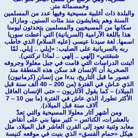
وخمسمائة متر.
والبلدة ذات أغلبية مسيحية وفيها عدد من المسلمين
السنة وهم يتعايشون منذ مئات السنين. ومازال
سكانها من المسيحيين والمسلمين يتحدثون ليومنا
هذا باللغة الآرامية (السريانية) التي أعطت سوريا
اسمها. لغة سيدنا عيسى (عليه السلام) الذي خاطب
ربه بالسريانية على الصليب: «إيلي .. إيلي. لمّا
شبقتني» (إلهي .. إلهي .. لماذا تركتني).
أثبتت الدراسات التي قامت في جبل معلولا وجروفه
الصخرية أن الإنسان قد سكن هذه المنطقة منذ
عصور ما قبل التاريخ، بدءا من إنسان (كرمانيون)
الذي عـاش في الفترة (من 200 – 40 ألف سنة قبل
الميلاد) – كما يقول الآثاريون – حتى الإنسان العاقل
الأكثر تطورا، الذي عاش في الفترة (ما بين 10 – 7
آلاف سنة قبل الميلاد).
ومن أشهر آثار معلولا المسيحية والتي تعدّ
بالعشرات، الكنائس – كثير منها بني على أنقاض
معابد وثنية تعود إلى القرن العاشر قبل الميلاد، مثل
هيكل «حمام الفسق» الذي بنيت في موقعه كنيسة