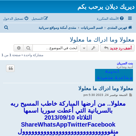
ديريك ديلان يرحب بكم
الأسئلة المتكررة
التسجيل
تسجيل الدخول
ب
فهرس المنتدى
قسم السريانيات
منتدى أمكنة ومواقع سريانية
ح
معلولا وما ادراك ما معلولا
ث
بحث
بحث متقد
أضف رد جديد
مشاركة واحدة • صفحة
1
من
1
بنت السريان
أديبة وشاعرة
معلولا وما ادراك ما معلولا
م
الجمعة نوفمبر 24, 2023 5:30 pm
ش
ا
معلولا.. من أرضها المباركة خاطب المسيح ربه
ر
بالسريانية التي أعطت سوريا اسمها
ك
ة
الثلاثاء 2013/09/10
ShareWhatsAppTwitterFacebook
منقووووووووووووووووووووووووووووول