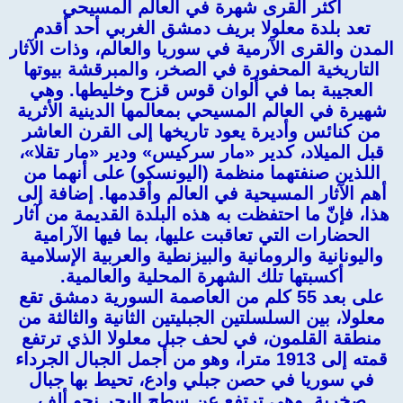
أكثر القرى شهرة في العالم المسيحي
تعد بلدة معلولا بريف دمشق الغربي أحد أقدم
المدن والقرى الآرمية في سوريا والعالم، وذات الآثار
التاريخية المحفورة في الصخر، والمبرقشة بيوتها
العجيبة بما في ألوان قوس قزح وخليطها. وهي
شهيرة في العالم المسيحي بمعالمها الدينية الأثرية
من كنائس وأديرة يعود تاريخها إلى القرن العاشر
قبل الميلاد، كدير «مار سركيس» ودير «مار تقلا»،
اللذين صنفتهما منظمة (اليونسكو) على أنهما من
أهم الآثار المسيحية في العالم وأقدمها. إضافة إلى
هذا، فإنّ ما احتفظت به هذه البلدة القديمة من آثار
الحضارات التي تعاقبت عليها، بما فيها الآرامية
واليونانية والرومانية والبيزنطية والعربية الإسلامية
أكسبتها تلك الشهرة المحلية والعالمية.
على بعد 55 كلم من العاصمة السورية دمشق تقع
معلولا، بين السلسلتين الجبليتين الثانية والثالثة من
منطقة القلمون، في لحف جبل معلولا الذي ترتفع
قمته إلى 1913 مترا، وهو من أجمل الجبال الجرداء
في سوريا في حصن جبلي وادع، تحيط بها جبال
صخرية. وهي ترتفع عن سطح البحر نحو ألف