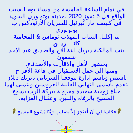
في تمام الساعة الخامسة من مساء يوم السبت
الواقع في 5 تموز 2020 بمدينة يوتوبوري السويد.
في كنيسة مار كبرئيل للسريان الأرثوذكس ب
يوتوبوري
تم إكليل الشاب المهذب
توماس & المحامية
كاتــــريــن
بنت المالكية ديريك ابنة الاخ والصديق عبد الاحد
شمعون
بحضور الأهل والأقارب والأصدقاء.
ومنها إلى حفل الأستقبال في قاعة الأفراح
باسمي وباسم ادارة موقعنا السرياني ديريك ديلان
نتقدم بأسمى التهاني القلبية للعروسين ونتمنى لهما
حياة زوجية سعيدة مقرونة ببركة الرب يسوع
المسيح بالرفاه والبنين، وعقبال العزابة.
فَحَاشَا لِي أَنْ أَفْتَخِرَ إِلاَّ بِصَلِيبِ رَبِّنَا يَسُوعَ الْمَسِيحِ