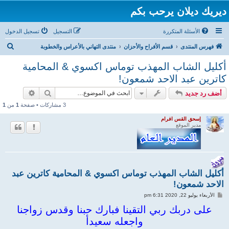
ديريك ديلان يرحب بكم
الأسئلة المتكررة
التسجيل
تسجيل الدخول
ب
فهرس المنتدى
قسم الأفراح والأحزان
منتدى التهاني بالأعراس والخطوبة
ح
أكليل الشاب المهذب توماس اكسوي & المحامية
ث
كاترين عبد الاحد شمعون!
بحث
بحث متقد
أضف رد جديد
3 مشاركات • صفحة
1
من
1
إسحق القس افرام
مدير الموقع
أكليل الشاب المهذب توماس اكسوي & المحامية كاترين عبد
الاحد شمعون!
م
الأربعاء يوليو 22, 2020 6:31 pm
ش
ا
على دربك ربي التقينا فبارك حبنا وقدس زواجنا
ر
واجعله سعيدأ
ك
ة