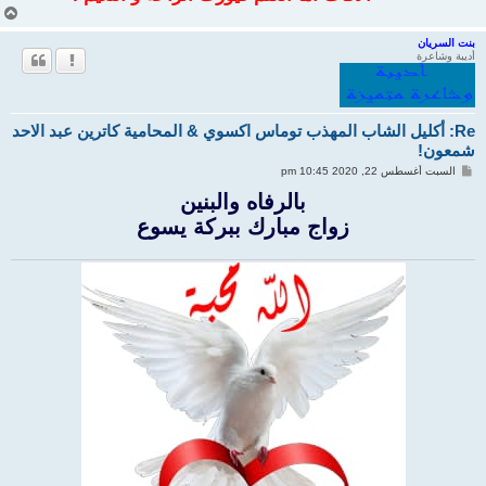
أ
ع
ل
بنت السريان
أديبة وشاعرة
ى
Re: أكليل الشاب المهذب توماس اكسوي & المحامية كاترين عبد الاحد
شمعون!
م
السبت أغسطس 22, 2020 10:45 pm
ش
ا
بالرفاه والبنين
ر
زواج مبارك ببركة يسوع
ك
ة