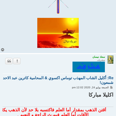
أ
ع
ل
سعاد نيسان
مشرف
ى
Re: أكليل الشاب المهذب توماس اكسوي & المحامية كاترين عبد الاحد
شمعون!
م
الجمعة يوليو 24, 2020 12:02 pm
ش
ا
اكليلا مباركا
ر
ك
ة
أقتن الذهب بمقدار أما العلم فاكتسبه بلا حد لأن الذهب يكثر
الآفات أما العلم فيورث الراحة و النعيم .