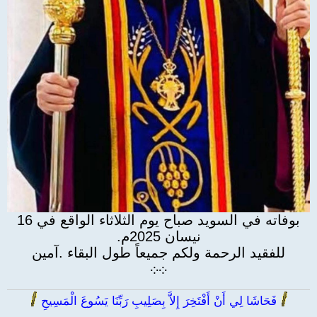
بوفاته في السويد صباح يوم الثلاثاء الواقع في 16
نيسان 2025م.
للفقيد الرحمة ولكم جميعاً طول البقاء .آمين
܀
܀
فَحَاشَا لِي أَنْ أَفْتَخِرَ إِلاَّ بِصَلِيبِ رَبِّنَا يَسُوعَ الْمَسِيحِ