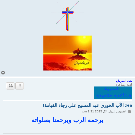
أ
ع
ل
بنت السريان
أديبة وشاعرة
ى
Re: الأب الخوري عبد المسيح على رجاء القيامة!
م
الخميس إبريل 24, 2025 2:31 pm
ش
ا
يرحمه الرب ويرحمنا بصلواته
ر
ك
ة