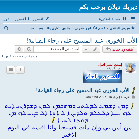
ديريك ديلان يرحب بكم
الأسئلة المتكررة
التسجيل
تسجيل الدخول
ب
فهرس المنتدى
قسم الأفراح والأحزان
منتدى التعازي والــــوفيـــــات
ح
الأب الخوري عبد المسيح على رجاء القيامة!
ث
بحث
بحث متقد
أضف رد جديد
مشاركتان • صفحة
1
من
1
إسحق القس افرام
مدير الموقع
الأب الخوري عبد المسيح على رجاء القيامة!
م
الأربعاء إبريل 16, 2025 3:50 am
ش
ا
ܕܡܢ ܕܫܡܥ ܠܡܠܬܝ ܘܡܗܒܡܢ ܠܡܢ ܕܫܕܪܢܝ ܐܝܬ
ر
ܠܗ ܚܝܐ ܕܠܥܠܡ ܘܠܕܝܢܐ ܠ ܐܬܐ ܐܠ ܫܢܝ ܠܗ ܡܢ
ك
ة
ܡܘܬܐ ܠܚܝܐ
من أمن بي وإن مات فسيحيا وأنا اقيمه في اليوم
الاخير