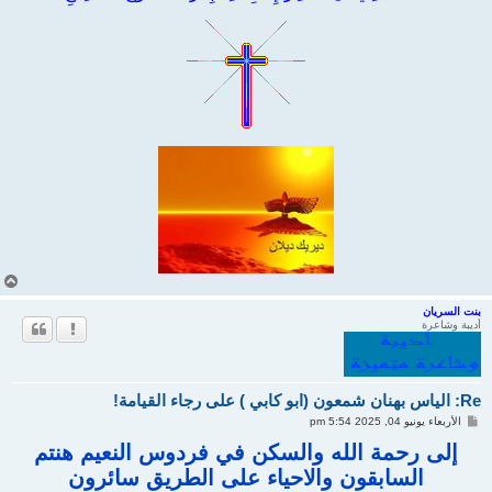
أ
ع
ل
بنت السريان
أديبة وشاعرة
ى
Re: الياس بهنان شمعون (ابو كابي ) على رجاء القيامة!
م
الأربعاء يونيو 04, 2025 5:54 pm
ش
ا
إلى رحمة الله والسكن في فردوس النعيم هنتم
ر
السابقون والاحياء على الطريق سائرون
ك
ة