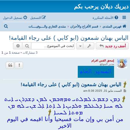
ديريك ديلان يرحب بكم
الأسئلة المتكررة
التسجيل
تسجيل الدخول
ب
فهرس المنتدى
قسم الأفراح والأحزان
منتدى التعازي والــــوفيـــــات
ح
الياس بهنان شمعون (ابو كابي ) على رجاء القيامة!
ث
بحث
بحث متقد
أضف رد جديد
3 مشاركات • صفحة
1
من
1
إسحق القس افرام
مدير الموقع
الياس بهنان شمعون (ابو كابي ) على رجاء القيامة!
م
السبت مايو 31, 2025 8:36 am
ش
ا
ܕܡܢ ܕܫܡܥ ܠܡܠܬܝ ܘܡܗܒܡܢ ܠܡܢ ܕܫܕܪܢܝ ܐܝܬ
ر
ܠܗ ܚܝܐ ܕܠܥܠܡ ܘܠܕܝܢܐ ܠ ܐܬܐ ܐܠ ܫܢܝ ܠܗ ܡܢ
ك
ة
ܡܘܬܐ ܠܚܝܐ
من أمن بي وإن مات فسيحيا وأنا اقيمه في اليوم
الاخير