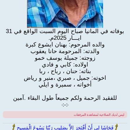
بوفاته في المانيا صباح اليوم السبت الواقع في 31
ايـــار 2025م.
والده المرحوم: بهنان ايشوع كبرة
والدته: المرحومة حانا يعقوب
زوجته: جميلة يوسف خمو
اولاده: كابي و فادي
بناته: حنان ، رباح ، ربا
اخوته: جميل ، صبري ،منير و رياض
أخواته ، سميرة و ايلي
للفقيد الرحمة ولكم جميعاً طول البقاء .آمين
܀
܀
ليس لديك الصلاحية لمشاهدة المرفقات
فَحَاشَا لِي أَنْ أَفْتَخِرَ إِلاَّ بِصَلِيبِ رَبِّنَا يَسُوعَ الْمَسِيحِ