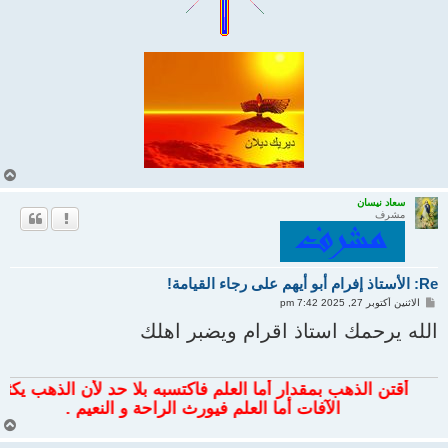
أ
ع
ل
سعاد نيسان
مشرف
ى
Re: الأستاذ إفرام أبو أيهم على رجاء القيامة!
م
الاثنين أكتوبر 27, 2025 7:42 pm
ش
ا
الله يرحمك استاذ اقرام ويضبر اهلك
ر
ك
ة
أقتن الذهب بمقدار أما العلم فاكتسبه بلا حد لأن الذهب يكثر
الآفات أما العلم فيورث الراحة و النعيم .
أ
ع