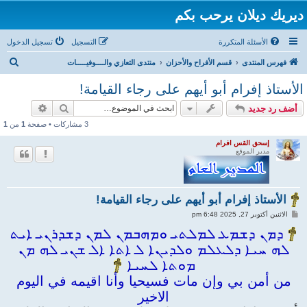
ديريك ديلان يرحب بكم
الأسئلة المتكررة
التسجيل
تسجيل الدخول
ب
فهرس المنتدى
قسم الأفراح والأحزان
منتدى التعازي والــــوفيـــــات
ح
الأستاذ إفرام أبو أيهم على رجاء القيامة!
ث
بحث
بحث متقد
أضف رد جديد
3 مشاركات • صفحة
1
من
1
إسحق القس افرام
مدير الموقع
الأستاذ إفرام أبو أيهم على رجاء القيامة!
م
الاثنين أكتوبر 27, 2025 6:48 pm
ش
ا
ܕܡܢ ܕܫܡܥ ܠܡܠܬܝ ܘܡܗܒܡܢ ܠܡܢ ܕܫܕܪܢܝ ܐܝܬ
ر
ܠܗ ܚܝܐ ܕܠܥܠܡ ܘܠܕܝܢܐ ܠ ܐܬܐ ܐܠ ܫܢܝ ܠܗ ܡܢ
ك
ة
ܡܘܬܐ ܠܚܝܐ
من أمن بي وإن مات فسيحيا وأنا اقيمه في اليوم
الاخير