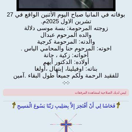
بوفاته في المانيا صباح اليوم الأثنين الواقع في 27
تشرين الاول 2025م.
زوجته المرحومة: بسة موسى دلالة
والده المرحوم عبدال
والدته: المرحومة كرجية
اخوته: المرحوم حنا والمحامي الياس .
أخواته: زكية ، جانة
أولاده: الدكتور أيهم
بناته: اوفيلينا، إبتهال ،أولغا
للفقيد الرحمة ولكم جميعاً طول البقاء .آمين
܀
܀
ليس لديك الصلاحية لمشاهدة المرفقات
فَحَاشَا لِي أَنْ أَفْتَخِرَ إِلاَّ بِصَلِيبِ رَبِّنَا يَسُوعَ الْمَسِيحِ