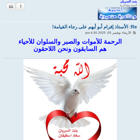
ل
بنت السريان
أديبة وشاعرة
ى
Re: الأستاذ إفرام أبو أيهم على رجاء القيامة!
م
الأربعاء نوفمبر 05, 2025 4:30 pm
ش
ا
الرحمة للأموات والصبر والسلوان للأحياء
ر
هم السابقون ونحن اللاحقون
ك
ة