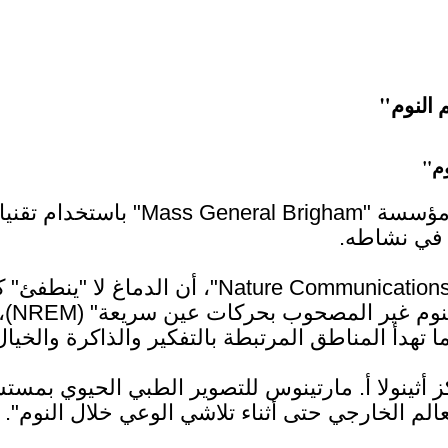
 النوم"
وم"
كشفت دراسة علمية جديدة أجراها با
 في نشاطه.
وأوضحت نتائج الدراسة التي نشرت في مجلة "tions
منسق
تهدأ المناطق المرتبطة بالتفكير والذاكرة والخي
ز أثينولا أ. مارتينوس للتصوير الطبي الحيوي بم
عالم الخارجي حتى أثناء تلاشي الوعي خلال النوم".