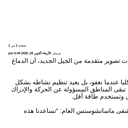
صفحة
1
من
1
مرسل:
الأربعاء أكتوبر 29, 2025 4:44 pm
حثون من مؤسسة "Mass General Brigham" باستخدام تقنيات تصوير متقدمة من الجيل الجديد، أن الدماغ
Nature Communica"، أن الدماغ لا "ينطفئ" كليا عندما نغفو، بل يعيد تنظيم نشاطه بشكل
. ففي مرحلة النوم العميق المعروفة بـ"النوم غير المصحوب بحركات عين سريعة" (NREM)، تبقى المناطق المسؤولة عن الحركة والإدراك
ال وتستخدم طاقة أقل.
ستشفى ماساتشوستس العام: "تساعدنا هذه