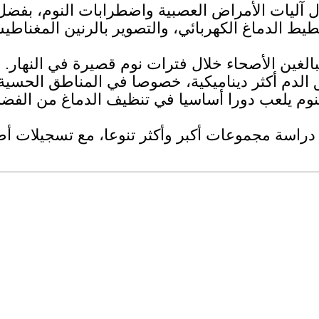
ليات الأمراض العصبية واضطرابات النوم، بفضل ال
EE" التي تجمع بين تخطيط الدماغ الكهربائي، والتصوير بالرني
ربهم على 23 متطوعا من البالغين الأصحاء خلال فترات نوم قصيرة
فق الدم أكثر ديناميكية، خصوصا في المناطق الحسي
نوم يلعب دورا أساسيا في تنظيف الدماغ من الفضل
ى دراسة مجموعات أكبر وأكثر تنوعا، مع تسجيلات أ