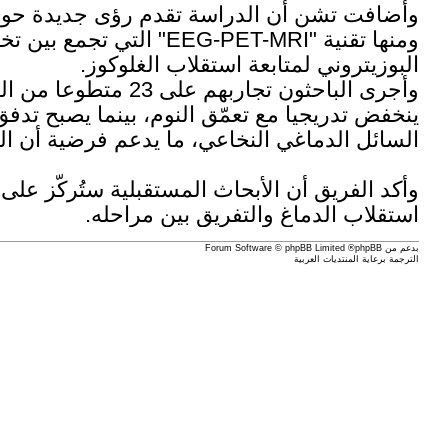
وأضافت تشن أن الدراسة تقدم رؤى جديدة حول آ
ومنها تقنية "G-PET-MRI
البوزيتروني لمتابعة استقلاب الغلوكوز.
وأجرى الباحثون تجا
ينخفض تدريجيا مع تعمّق النوم، بينما يصبح تد
السائل الدماغي النخاعي، ما يدعم فرضية أن ال
وأكد الفريق أن الأبحاث المستقبلية ستُركّز عل
استقلاب الدماغ والتفريق بين مراحله.
بدعم من
phpBB
® Forum Software © phpBB Limited
الترجمة برعاية
المنتديات العربية