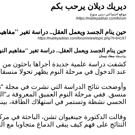
ديريك ديلان يرحب بكم
موقع اجتماعي ديني منوع
https://malikyadilan.com/forum/
حين ينام الجسد ويعمل العقل.. دراسة تغير "مفاهيم
https://malikyadilan.com/forum/viewtopic.php?t=64197
حين ينام الجسد ويعمل العقل.. دراسة تغير "مفاهيم الن
بواسطة
سعاد نيسان
عند الدخول في مرحلة النوم يظهر تحولا منسقا
الحسي نشطة وتستمر في استهلاك الطاقة، بينما 
وقالت الدكتورة جينغيوان تشن، الباحثة في مرك
النتائج على فهم كيف يبقى الدماغ متجاوبا مع ال