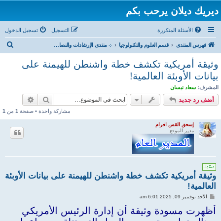
ديريك ديلان يرحب بكم
الأسئلة المتكررة
التسجيل
تسجيل الدخول
ب
فهرس المنتدى
قسم العلوم والتكنولوجيا
܀ منتدى الإرشادات والنصائح الطبية ـ جديد الطب
ح
وثيقة أمريكية تكشف خطة واشنطن للهيمنة على
ث
بيانات الأوبئة العالمية!
المشرف:
سعاد نيسان
بحث
بحث متقد
أضف رد جديد
مشاركة واحدة • صفحة
1
من
1
إسحق القس افرام
مدير الموقع
وثيقة أمريكية تكشف خطة واشنطن للهيمنة على بيانات الأوبئة
العالمية!
م
الأحد نوفمبر 09, 2025 6:01 am
ش
ا
أظهرت مسودة وثيقة أن إدارة الرئيس الأمريكي
ر
ك