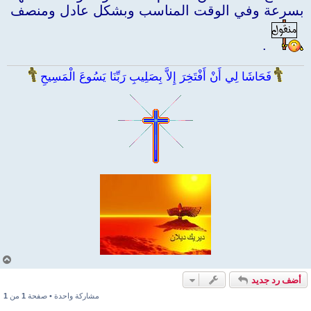
بسرعة وفي الوقت المناسب وبشكل عادل ومنصف
.
فَحَاشَا لِي أَنْ أَفْتَخِرَ إِلاَّ بِصَلِيبِ رَبِّنَا يَسُوعَ الْمَسِيحِ
أ
ع
أضف رد جديد
ل
ى
مشاركة واحدة • صفحة
1
من
1