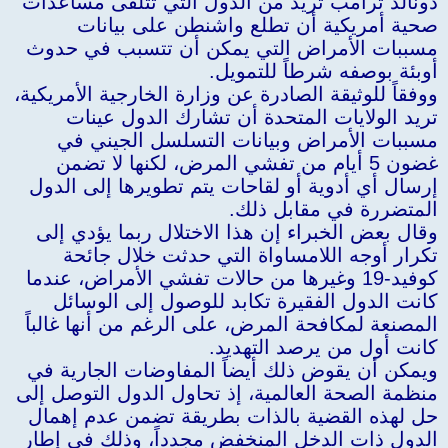
دونالد ترامب تريد من الدول التي تتلقى مساعدات
ة
صحية أمريكية أن تطلع واشنطن على بيانات
مسببات الأمراض التي يمكن أن تتسبب في حدوث
أوبئة بوصفه شرطاً للتمويل.
ووفقاً للوثيقة الصادرة عن وزارة الخارجية الأمريكية،
تريد الولايات المتحدة أن تشارك الدول عينات
مسببات الأمراض وبيانات التسلسل الجيني في
غضون 5 أيام من تفشي المرض، لكنها لا تضمن
إرسال أي أدوية أو لقاحات يتم تطويرها إلى الدول
المتضررة في مقابل ذلك.
وقال بعض الخبراء إن هذا الاختلال ربما يؤدي إلى
تكرار أوجه اللامساواة التي حدثت خلال جائحة
كوفيد-19 وغيرها من حالات تفشي الأمراض، عندما
كانت الدول الفقيرة تكابد للوصول إلى الوسائل
المصنعة لمكافحة المرض، على الرغم من أنها غالباً
كانت أول من يرصد التهديد.
ويمكن أن يقوض ذلك أيضاً المفاوضات الجارية في
منظمة الصحة العالمية، إذ تحاول الدول التوصل إلى
حل لهذه القضية بالذات بطريقة تضمن عدم إهمال
الدول ذات الدخل المنخفض مجدداً، وذلك في إطار