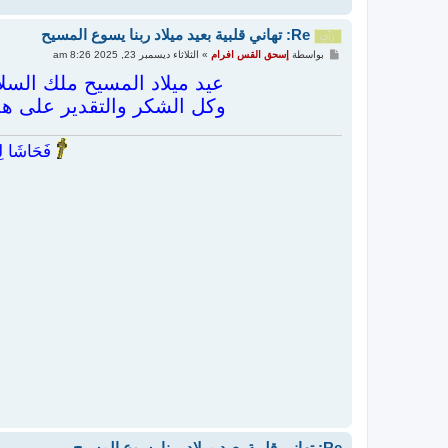
Re: تهاني قلبية بعيد ميلاد ربنا يسوع المسيح
م
بواسطة
إسحق القس افرام
»
الثلاثاء ديسمبر 23, 2025 8:26 am
ش
ا
عيد ميلاد المسيح ملك السلام
ر
وكل الشكر والتقدير على هذه 
ك
ة
فَحَاشَا لِي
Re: تهاني قلبية بعيد ميلاد ربنا يسوع المسيح