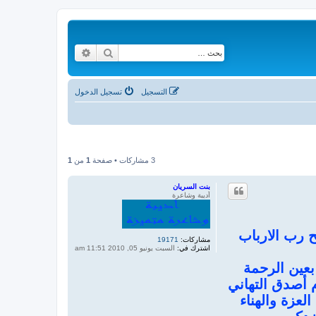
بحث
بحث متقدم
التسجيل
تسجيل الدخول
3 مشاركات • صفحة
1
من
1
بنت السريان
أديبة وشاعرة
يح رب الارباب
مشاركات:
19171
اشترك في:
السبت يونيو 05, 2010 11:51 am
بعين الرحمة
م أصدق التهاني
لعزة والهناء