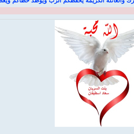
ارك والعائلة الكريمة يحفظكم الرب ويوطد خطاكم ويع