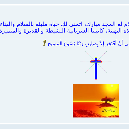
 له المجد مبارك، أتمنى لكِ حياة مليئة بالسلام والهناء.
التهنئة، كاتبتنا السريانية النشيطة والقديرة والمتميزة
 أَنْ أَفْتَخِرَ إِلاَّ بِصَلِيبِ رَبِّنَا يَسُوعَ الْمَسِيحِ