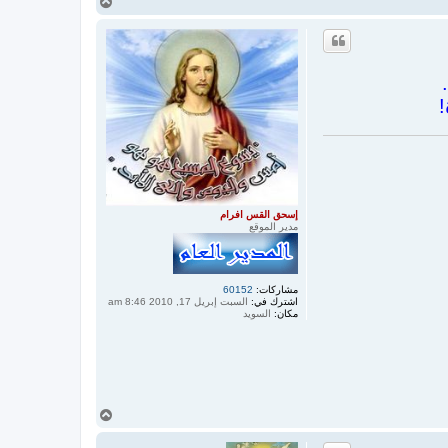
أ
ع
ل
ى
!
إسحق القس افرام
مدير الموقع
مشاركات:
60152
اشترك في:
السبت إبريل 17, 2010 8:46 am
مكان:
السويد
أ
ع
ل