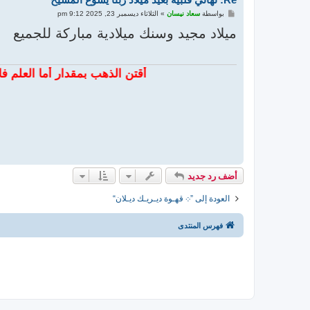
م
بواسطة
سعاد نيسان
»
الثلاثاء ديسمبر 23, 2025 9:12 pm
ش
ا
ميلاد مجيد وسنك ميلادية مباركة للجميع
ر
ك
ة
أقتن الذهب بمقدار أما العلم فاكتسبه بل
أضف رد جديد
العودة إلى ”܀ قهـوة ديـريـك ديـلان“
فهرس المنتدى