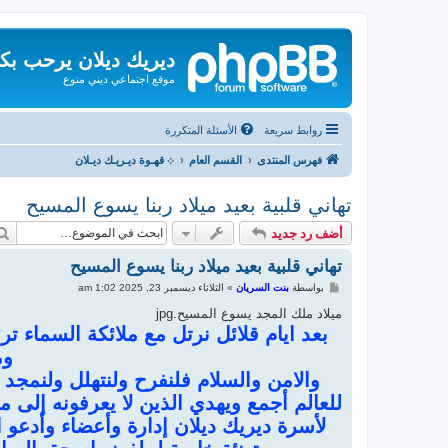
ديريك ديلان يرحب بك
موقع اجتماعي ديني منوع
روابط سريعة
الأسئلة المتكررة
فهرس المنتدى
القسم العام
܀ قهـوة ديـريـك ديـلان
تهاني قلبية بعيد ميلاد ربنا يسوع المسيح
أضف رد جديد
تهاني قلبية بعيد ميلاد ربنا يسوع المسيح
م
بواسطة
بنت السريان
»
الثلاثاء ديسمبر 23, 2025 1:02 am
ش
ا
ميلاد ملك المجد يسوع المسيح.jpg
ر
بعد ايام قلائل نرتل مع ملائكة السماء تر
ك
ة
وم
والامن والسلام فلنفرح ولنتهلل ولنمج
للعالم أجمع ويهدي الذين لا يعرفونه إلى م
لأسرة ديريك ديلان إدارة وأعضاء وأدعو ال