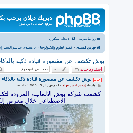
ديريك ديلان يرحب بك
موقع اجتماعي ديني منوع
روابط سريعة
الأسئلة المتكررة
فهرس المنتدى
قسم العلوم والتكنولوجيا
܀ منتــدى عــالــم السيــارا
بوش تكشف عن مقصورة قيادة ذكية بالذكاء
أضف رد جديد
بوش تكشف عن مقصورة قيادة ذكية بالذكاء 
م
بواسطة
إسحق القس افرام
»
الخميس يناير 15, 2026 4:44 am
ش
ا
كشفت شركة بوش الألمانية، المزودة لتكنو
ر
الاصطناعي خلال معرض إلكت
ك
ة