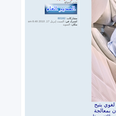
مدير الموقع
مشاركات:
60162
اشترك في:
السبت إبريل 17, 2010 8:46 am
مكان:
السويد
لغوي يتيح
ن بمعالجة