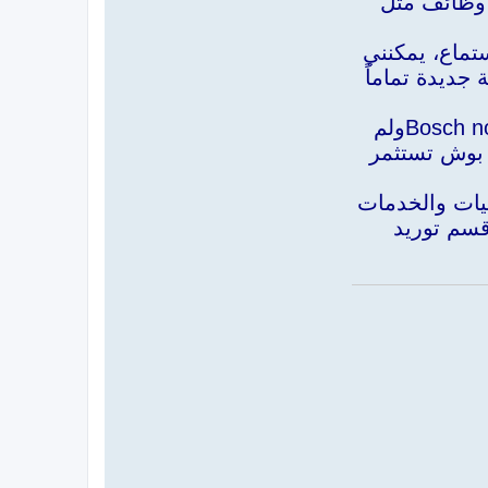
 وظائف مثل
تماع، يمكنني
ديدة تماماً
Bosch now offers video perception as a standalone software product - Bosch Media Service USولم
 بوش تستثمر
جيات والخدمات
ن قسم توريد