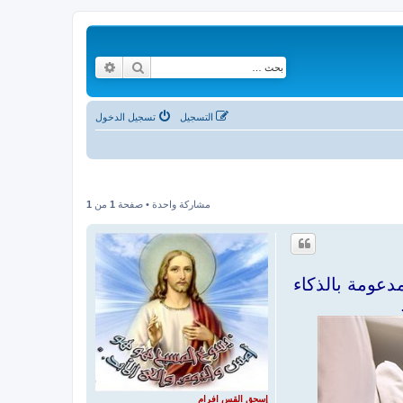
بحث
بحث متقدم
التسجيل
تسجيل الدخول
مشاركة واحدة • صفحة
1
من
1
دعومة بالذكاء
إسحق القس افرام