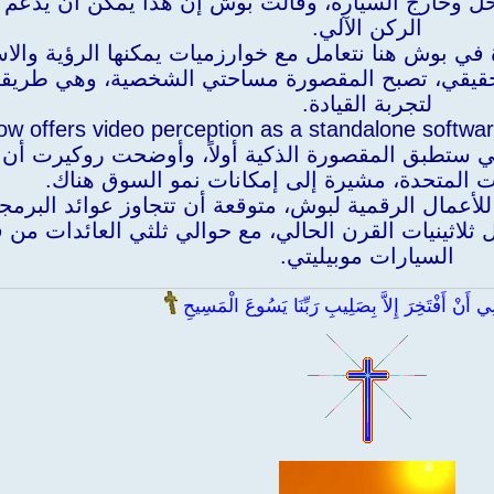
اخل وخارج السيارة، وقالت بوش إن هذا يمكن أن يدعم
الركن الآلي.
في بوش هنا نتعامل مع خوارزميات يمكنها الرؤية والاس
قيقي، تصبح المقصورة مساحتي الشخصية، وهي طريقة ج
لتجربة القيادة.
ي ستطبق المقصورة الذكية أولاً، وأوضحت روكيرت أن
ت المتحدة، مشيرة إلى إمكانات نمو السوق هناك.
لأعمال الرقمية لبوش، متوقعة أن تتجاوز عوائد البرم
ول أوائل ثلاثينيات القرن الحالي، مع حوالي ثلثي العائدات م
السيارات موبيليتي.
 أَنْ أَفْتَخِرَ إِلاَّ بِصَلِيبِ رَبِّنَا يَسُوعَ الْمَسِيحِ