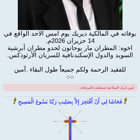
بوفاته في المالكية ديريك يوم امس الاحد الواقع في
14 حزيران 2026م.
اخوه: المطران مار يوحانون لحدو مطران أبرشية
السويد والدول الإسكندنافية للسريان الأرثوذكس.
للفقيد الرحمة ولكم جميعاً طول البقاء .آمين
܀
܀
ليس لديك الصلاحية لمشاهدة المرفقات
فَحَاشَا لِي أَنْ أَفْتَخِرَ إِلاَّ بِصَلِيبِ رَبِّنَا يَسُوعَ الْمَسِيحِ