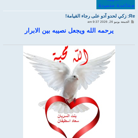
Re: زكي لحدو آدو على رجاء القيامة!
م
الجمعة يونيو 26, 2026 9:37 am
ش
ا
يرحمه الله ويجعل نصيبه بين الابرار
ر
ك
ة