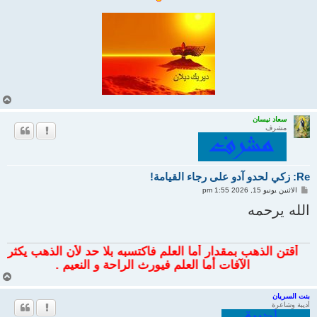
أ
ع
ل
سعاد نيسان
مشرف
ى
Re: زكي لحدو آدو على رجاء القيامة!
م
الاثنين يونيو 15, 2026 1:55 pm
ش
ا
الله يرحمه
ر
ك
ة
أقتن الذهب بمقدار أما العلم فاكتسبه بلا حد لأن الذهب يكثر
الآفات أما العلم فيورث الراحة و النعيم .
أ
ع
ل
بنت السريان
أديبة وشاعرة
ى