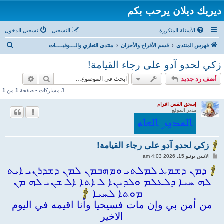
ديريك ديلان يرحب بكم
الأسئلة المتكررة
التسجيل
تسجيل الدخول
ب
فهرس المنتدى
قسم الأفراح والأحزان
منتدى التعازي والــــوفيـــــات
ح
زكي لحدو آدو على رجاء القيامة!
ث
بحث
بحث متقد
أضف رد جديد
3 مشاركات • صفحة
1
من
1
إسحق القس افرام
مدير الموقع
زكي لحدو آدو على رجاء القيامة!
م
الاثنين يونيو 15, 2026 4:03 am
ش
ا
ܕܡܢ ܕܫܡܥ ܠܡܠܬܝ ܘܡܗܒܡܢ ܠܡܢ ܕܫܕܪܢܝ ܐܝܬ
ر
ܠܗ ܚܝܐ ܕܠܥܠܡ ܘܠܕܝܢܐ ܠ ܐܬܐ ܐܠ ܫܢܝ ܠܗ ܡܢ
ك
ة
ܡܘܬܐ ܠܚܝܐ
من أمن بي وإن مات فسيحيا وأنا اقيمه في اليوم
الاخير