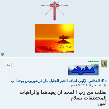
أ
ع
ل
سعاد نيسان
مشرف
ى
Re: القداس الإلهي لنيافة الحبر الجليل مار غريغوريوس يوحنا اب
م
الأحد يناير 19, 2014 3:56 pm
ش
ا
نطلب من رب ا لمجد ان يعيدهما والراهبات
ر
المختطفات بسلام
ك
ة
آمين