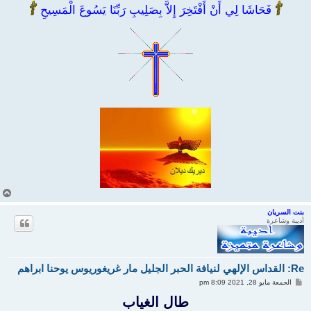
فَحَاشَا لِي أَنْ أَفْتَخِرَ إِلاَّ بِصَلِيبِ رَبِّنَا يَسُوعَ الْمَسِيحِ
أ
ع
ل
بنت السريان
أديبة وشاعرة
ى
Re: القداس الإلهي لنيافة الحبر الجليل مار غريغوريوس يوحنا ابراهم
م
الجمعة مايو 28, 2021 8:09 pm
ش
ا
طال الغياب
ر