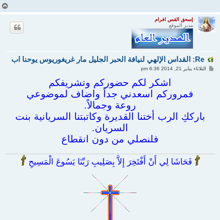
أ
ع
ل
إسحق القس افرام
مدير الموقع
ى
Re: القداس الإلهي لنيافة الحبر الجليل مار غريغوريوس يوحنا اب
م
الثلاثاء يناير 21, 2014 6:36 pm
ش
ا
اشكر لكم حضوركم وتشريفكم
ر
فمروركم اسعدني جداً واضاف لموضوعي
ك
ة
روعة وجمالاً.
بارككِ الرب أختنا القديرة وكاتبتنا السريانية بنت
السريان.
فلنصلي من دون انقطاع
فَحَاشَا لِي أَنْ أَفْتَخِرَ إِلاَّ بِصَلِيبِ رَبِّنَا يَسُوعَ الْمَسِيحِ