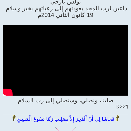
بولس يازجي
داعين لرب المجد بعودتهم إلى رعياتهم بخير وسلام.
19 كانون الثاني 2014م
صلينا، ونصلي، وسنصلي إلى رب السلام
[/color]
فَحَاشَا لِي أَنْ أَفْتَخِرَ إِلاَّ بِصَلِيبِ رَبِّنَا يَسُوعَ الْمَسِيحِ