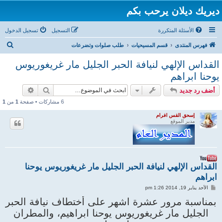
ديريك ديلان يرحب بكم
الأسئلة المتكررة
التسجيل
تسجيل الدخول
ب
فهرس المنتدى
قسم المسيحيات
طلب صلوات وتضرعات
ح
القداس الإلهي لنيافة الحبر الجليل مار غريغوريوس
ث
يوحنا ابراهم
بحث
بحث متقد
أضف رد جديد
6 مشاركات • صفحة
1
من
1
إسحق القس افرام
مدير الموقع
القداس الإلهي لنيافة الحبر الجليل مار غريغوريوس يوحنا
ابراهم
م
الأحد يناير 19, 2014 1:26 pm
ش
ا
بمناسبة مرور عشرة اشهر على أختطاف نيافة الحبر
ر
الجليل مار غريغوريوس يوحنا ابراهيم، والمطران
ك
ة