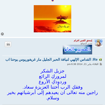
أ
ع
ل
إسحق القس افرام
مدير الموقع
ى
Re: القداس الإلهي لنيافة الحبر الجليل مار غريغوريوس يوحنا اب
م
الثلاثاء يناير 21, 2014 6:38 pm
ش
ا
جزيل الشكر
ر
لمروركِ الرائع
ك
ة
وردودكِ الأروع
وفقكِ الرب أختنا العزيزة سعاد.
راجين منه تعالى ان يعيدهم إلى أبرشياتهم بخير
وسلام.