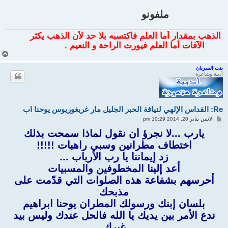
ملفونو
هب بمقدار أما العلم فاكتسبه بلا حد لأن الذهب يكثر
الآفات أما العلم فيورث الراحة و النعيم .
أ
ع
ل
بنت السريان
أديبة وشاعرة
ى
Re: القداس الإلهي لنيافة الحبر الجليل مار غريغوريوس يوحنا اب
م
الاثنين يناير 20, 2014 10:29 pm
ش
ا
يارب ...لا نجرؤ أن نقول لماذا سمحت بذلك
ر
اختطاف مطرانين وسبي راهبات !!!!!
ك
ة
زد إيماننا يا رب الأرباب ...
أعد إلينا المخطوفين والمسبيات
أحرسهم بشفاعة هذه الصلوات التي قدّمت على
مذبحك
بلسان إبنك ورسولك المطران يوحنا ابراهيم
ندع الأمر بين يديك يا الله فالحل عندك وليس بيد
غيرك