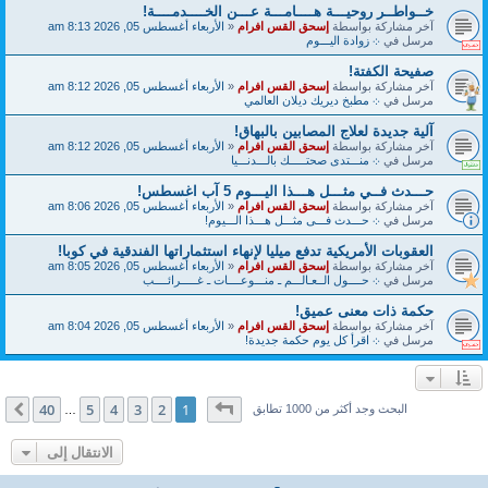
خــواطــر روحيـــة هــــامـــة عـــن الخــــدمــــة!
آخر مشاركة بواسطة
إسحق القس افرام
«
الأربعاء أغسطس 05, 2026 8:13 am
مرسل في
܀ زوادة اليـــوم
صفيحة الكفتة!
آخر مشاركة بواسطة
إسحق القس افرام
«
الأربعاء أغسطس 05, 2026 8:12 am
مرسل في
܀ مطبخ ديريك ديلان العالمي
آلية جديدة لعلاج المصابين بالبهاق!
آخر مشاركة بواسطة
إسحق القس افرام
«
الأربعاء أغسطس 05, 2026 8:12 am
مرسل في
܀ منـــتدى صحتـــــك بالـــدنـــيا
حـــدث فــي مثـــل هـــذا اليـــوم 5 آب اغسطس!
آخر مشاركة بواسطة
إسحق القس افرام
«
الأربعاء أغسطس 05, 2026 8:06 am
مرسل في
܀ حـــدث فـــى مثـــل هـــذا الـــيوم!
العقوبات الأمريكية تدفع ميليا لإنهاء استثماراتها الفندقية في كوبا!
آخر مشاركة بواسطة
إسحق القس افرام
«
الأربعاء أغسطس 05, 2026 8:05 am
مرسل في
܀ حــــول الــعـالـــم ـ منـــوعــــات ـ غـــــرائــــب
حكمة ذات معنى عميق!
آخر مشاركة بواسطة
إسحق القس افرام
«
الأربعاء أغسطس 05, 2026 8:04 am
مرسل في
܀ اقرأ كل يوم حكمة جديدة!
صفحة
1
من
40
40
5
4
3
2
1
التالي
البحث وجد أكثر من 1000 تطابق
…
الانتقال إلى