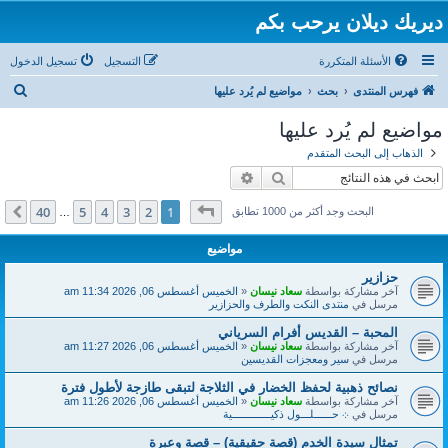
ديريك ديلان يرحب بكم
الأسئلة المتكررة
التسجيل
تسجيل الدخول
ب
فهرس المنتدى
بحث
مواضيع لم يُرد عليها
ح
مواضيع لم يُرد عليها
ث
الذهاب إلى البحث المتقدم
بحث
بحث متقدم
صفحة
1
من
40
40
5
4
3
2
1
التالي
البحث وجد أكثر من 1000 تطابق
…
مواضيع
حزازير
آخر مشاركة بواسطة
سعاد نيسان
«
الخميس أغسطس 06, 2026 11:34 am
مرسل في
منتدى النكت والطرف والحزازير
المحبة – القديس أفرام السرياني
آخر مشاركة بواسطة
سعاد نيسان
«
الخميس أغسطس 06, 2026 11:27 am
مرسل في
سير ومعجزات القديسين
نصائح ذهبية لحفظ الخضار في الثلاجة لتبقى طازجة لأطول فترة
آخر مشاركة بواسطة
سعاد نيسان
«
الخميس أغسطس 06, 2026 11:26 am
مرسل في
܀ حــــــلـــول ذكيـــــــــــــية
تمثال سيدة الخدم (قصة حقيقية) – قصة وعبرة