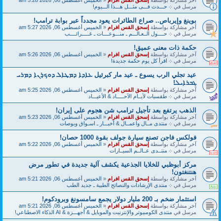
مرسل في
܀ حـــدث فـــى مثـــل هـــذا الـــيوم!
بوينغ وإيرباص.. صراع الطائرات يعود مجدداً عبر بوابة ترامب!
آخر مشاركة بواسطة
إسحق القس افرام
«
الخميس أغسطس 06, 2026 5:27 am
مرسل في
܀ حــــول الــعـالـــم ـ منـــوعــــات ـ غـــــرائــــب
حكمة ذات معنى عميق!
آخر مشاركة بواسطة
إسحق القس افرام
«
الخميس أغسطس 06, 2026 5:26 am
مرسل في
܀ اقرأ كل يوم حكمة جديدة!
عيد تجلي الرب يسوع ـ عيد مار كبرئيل ܥܐܕܐ ܕܡܛܐܠ ܕܘܟ̣ܪܢܐ ܕܡܪܝ
ܓܒܪܐܝܠ!
آخر مشاركة بواسطة
إسحق القس افرام
«
الخميس أغسطس 06, 2026 5:25 am
مرسل في
܀ طقسيات لأيــام الآحـــــاد & الأعيـــاد
الذهب يرتفع بعد تأجيل ترامب شن هجوم على إيران!
آخر مشاركة بواسطة
إسحق القس افرام
«
الخميس أغسطس 06, 2026 5:23 am
مرسل في
܀ منتدى مــال واعمــال & أخبـــار ـ اسـواق وبوصات
فولكس فاجن تصنع سيارة جولف بقوة 1000 حصان!
آخر مشاركة بواسطة
إسحق القس افرام
«
الخميس أغسطس 06, 2026 5:22 am
مرسل في
܀ منتــدى عــالــم السيــارات
مركز أبوظبي للخلايا الجذعية يكشف آلية جديدة في تطور مرض
هنتنغتون!
آخر مشاركة بواسطة
إسحق القس افرام
«
الخميس أغسطس 06, 2026 5:21 am
مرسل في
܀ منتدى الإرشادات والنصائح الطبية ـ جديد الطب
استثمار ضخم بـ 200 مليار دولار يجمع سامسونغ وبرودكوم!
آخر مشاركة بواسطة
إسحق القس افرام
«
الخميس أغسطس 06, 2026 5:21 am
مرسل في
منتدى الكومبيوتر والإنترنيت والموبايل & أجهـــزة & AI الذكاء الاصطناعي!