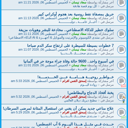
آخر مشاركة بواسطة
سعاد نيسان
«
الخميس أغسطس 06, 2026 11:21 am
مرسل في
܀ كل يوم قصة هادفة
حريق بمصفاة نفط روسية بعد هجوم أوكراني كبير
آخر مشاركة بواسطة
سعاد نيسان
«
الخميس أغسطس 06, 2026 11:13 am
مرسل في
܀ أخبـــار عامــــة ـ دوليــــــــــــة
سلوك خطير للذكاء الاصطناعي.. مخادعة للبشر وهويات مزيفة
آخر مشاركة بواسطة
سعاد نيسان
«
الخميس أغسطس 06, 2026 11:11 am
مرسل في
منتدى الكومبيوتر والإنترنيت والموبايل & أجهـــزة & AI الذكاء الاصطناعي!
7 خطوات بسيطة للسيطرة على ارتفاع سكر الدم صباحا
آخر مشاركة بواسطة
سعاد نيسان
«
الخميس أغسطس 06, 2026 11:07 am
مرسل في
܀ منـــتدى صحتـــــك بالـــدنـــيا
في أسبوع واحد.. 9600 حالة وفاة جراء موجة حر في ألمانيا
آخر مشاركة بواسطة
سعاد نيسان
«
الخميس أغسطس 06, 2026 11:01 am
مرسل في
܀ أخبـــار عامــــة ـ دوليــــــــــــة
خــواطــر روحيـــة هــــامـــة عـــن الخــــدمــــة!
آخر مشاركة بواسطة
إسحق القس افرام
«
الخميس أغسطس 06, 2026 5:33 am
مرسل في
܀ زوادة اليـــوم
يخنة أفخاذ الدجاج والبطاطس!
آخر مشاركة بواسطة
إسحق القس افرام
«
الخميس أغسطس 06, 2026 5:32 am
مرسل في
܀ مطبخ ديريك ديلان العالمي
علاج مناعي جديد يمكن أن يغني عن استئصال المثانة لمرضى السرطان!
آخر مشاركة بواسطة
إسحق القس افرام
«
الخميس أغسطس 06, 2026 5:29 am
مرسل في
܀ منـــتدى صحتـــــك بالـــدنـــيا
حـــدث فــي مثـــل هـــذا اليـــوم 6 آب اغسطس!
آخر مشاركة بواسطة
إسحق القس افرام
«
الخميس أغسطس 06, 2026 5:28 am