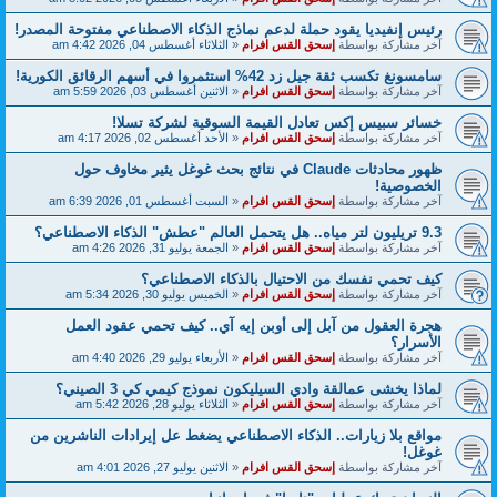
رئيس إنفيديا يقود حملة لدعم نماذج الذكاء الاصطناعي مفتوحة المصدر!
آخر مشاركة بواسطة
إسحق القس افرام
«
الثلاثاء أغسطس 04, 2026 4:42 am
سامسونغ تكسب ثقة جيل زد 42% استثمروا في أسهم الرقائق الكورية!
آخر مشاركة بواسطة
إسحق القس افرام
«
الاثنين أغسطس 03, 2026 5:59 am
خسائر سبيس إكس تعادل القيمة السوقية لشركة تسلا!
آخر مشاركة بواسطة
إسحق القس افرام
«
الأحد أغسطس 02, 2026 4:17 am
ظهور محادثات Claude في نتائج بحث غوغل يثير مخاوف حول
الخصوصية!
آخر مشاركة بواسطة
إسحق القس افرام
«
السبت أغسطس 01, 2026 6:39 am
9.3 تريليون لتر مياه.. هل يتحمل العالم "عطش" الذكاء الاصطناعي؟
آخر مشاركة بواسطة
إسحق القس افرام
«
الجمعة يوليو 31, 2026 4:26 am
كيف تحمي نفسك من الاحتيال بالذكاء الاصطناعي؟
آخر مشاركة بواسطة
إسحق القس افرام
«
الخميس يوليو 30, 2026 5:34 am
هجرة العقول من آبل إلى أوبن إيه آي.. كيف تحمي عقود العمل
الأسرار؟
آخر مشاركة بواسطة
إسحق القس افرام
«
الأربعاء يوليو 29, 2026 4:40 am
لماذا يخشى عمالقة وادي السيليكون نموذج كيمي كي 3 الصيني؟
آخر مشاركة بواسطة
إسحق القس افرام
«
الثلاثاء يوليو 28, 2026 5:42 am
مواقع بلا زيارات.. الذكاء الاصطناعي يضغط عل إيرادات الناشرين من
غوغل!
آخر مشاركة بواسطة
إسحق القس افرام
«
الاثنين يوليو 27, 2026 4:01 am