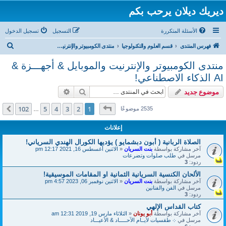
ديريك ديلان يرحب بكم
الأسئلة المتكررة
التسجيل
تسجيل الدخول
ب
فهرس المنتدى
قسم العلوم والتكنولوجيا
منتدى الكومبيوتر والإنترنيت والموبايل & أجهـــزة & AI الذكاء الاصطناعي!
ح
منتدى الكومبيوتر والإنترنيت والموبايل & أجهـــزة &
ث
AI الذكاء الاصطناعي!
بحث
بحث متقدم
موضوع جديد
صفحة
1
من
102
102
5
4
3
2
1
التالي
2535 موضوعًا
…
إعلانات
الصلاة الربانية ( أبون دبشمايو ) يؤديها الكورال الهندي السرياني!
آخر مشاركة بواسطة
بنت السريان
«
الاثنين أغسطس 16, 2021 12:17 pm
مرسل في
طلب صلوات وتضرعات
ردود:
3
الألحان الكنسية السريانية الثمانية او المقامات الموسيقية!
آخر مشاركة بواسطة
بنت السريان
«
الاثنين نوفمبر 06, 2023 4:57 pm
مرسل في
الفن والفنانين
ردود:
3
كتاب القداس الإلهي
آخر مشاركة بواسطة
أبو يونان
«
الثلاثاء مارس 19, 2019 12:31 am
مرسل في
܀ طقسيات لأيــام الآحـــــاد & الأعيـــاد