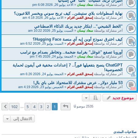
النيران تربك عمليات "ناسا" في إسبانيا
آخر مشاركة بواسطة
سعاد نيسان
«
الأحد يوليو 26, 2026 6:08 pm
نهاية أسطوانات بلاي ستيشن.. كيف تربح سوني ويخسر اللاعبون؟
آخر مشاركة بواسطة
إسحق القس افرام
«
الأحد يوليو 26, 2026 4:18 am
"الخط الشبحي".. ابتكار جديد يربك الذكاء الاصطناعي
آخر مشاركة بواسطة
سعاد نيسان
«
السبت يوليو 25, 2026 10:22 am
كيف اخترق نموذج أوبن إيه آي منصة Hugging Face؟
آخر مشاركة بواسطة
إسحق القس افرام
«
السبت يوليو 25, 2026 6:52 am
أوروبا تصفع "غوغل" بغرامة ضخمة.. وتخاطر بصدام مع ترامب
آخر مشاركة بواسطة
سعاد نيسان
«
الجمعة يوليو 24, 2026 7:45 pm
ChatGPT ينصح بتفعيلها فوراً.. 7 إعدادات مخفية في آيفون لحماية
الخصوصية!
آخر مشاركة بواسطة
إسحق القس افرام
«
الجمعة يوليو 24, 2026 6:26 am
53 مليار دولار.. عرض مشترك للاستحواذ على باي بال!
آخر مشاركة بواسطة
إسحق القس افرام
«
الخميس يوليو 23, 2026 4:19 am
موضوع جديد
صفحة
1
من
102
102
5
4
3
2
1
التالي
2535 موضوعًا
…
الانتقال إلى
صلاحيات المنتدى
لا تستطيع
كتابة مواضيع جديدة في هذا المنتدى