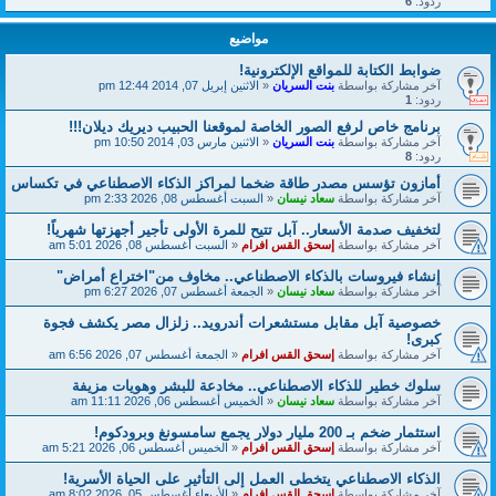
ردود:
6
مواضيع
ضوابط الكتابة للمواقع الإلكترونية!
آخر مشاركة بواسطة
بنت السريان
«
الاثنين إبريل 07, 2014 12:44 pm
ردود:
1
برنامج خاص لرفع الصور الخاصة لموقعنا الحبيب ديريك ديلان!!!
آخر مشاركة بواسطة
بنت السريان
«
الاثنين مارس 03, 2014 10:50 pm
ردود:
8
أمازون تؤسس مصدر طاقة ضخما لمراكز الذكاء الاصطناعي في تكساس
آخر مشاركة بواسطة
سعاد نيسان
«
السبت أغسطس 08, 2026 2:33 pm
لتخفيف صدمة الأسعار.. آبل تتيح للمرة الأولى تأجير أجهزتها شهرياً!
آخر مشاركة بواسطة
إسحق القس افرام
«
السبت أغسطس 08, 2026 5:01 am
إنشاء فيروسات بالذكاء الاصطناعي.. مخاوف من"اختراع أمراض"
آخر مشاركة بواسطة
سعاد نيسان
«
الجمعة أغسطس 07, 2026 6:27 pm
خصوصية آبل مقابل مستشعرات أندرويد.. زلزال مصر يكشف فجوة
كبرى!
آخر مشاركة بواسطة
إسحق القس افرام
«
الجمعة أغسطس 07, 2026 6:56 am
سلوك خطير للذكاء الاصطناعي.. مخادعة للبشر وهويات مزيفة
آخر مشاركة بواسطة
سعاد نيسان
«
الخميس أغسطس 06, 2026 11:11 am
استثمار ضخم بـ 200 مليار دولار يجمع سامسونغ وبرودكوم!
آخر مشاركة بواسطة
إسحق القس افرام
«
الخميس أغسطس 06, 2026 5:21 am
الذكاء الاصطناعي يتخطى العمل إلى التأثير على الحياة الأسرية!
آخر مشاركة بواسطة
إسحق القس افرام
«
الأربعاء أغسطس 05, 2026 8:02 am