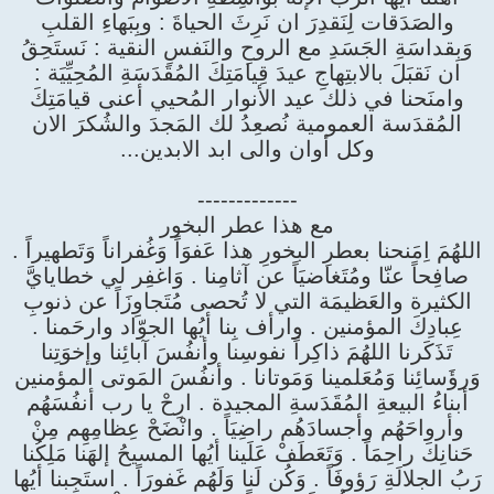
والصَدَقات لِنَقدِرَ ان نَرِثَ الحياةَ : وبِبَهاءِ القلبِ
وَبِقداسَةِ الجَسَدِ مع الروحِ والنَفسِ النقية : نَستَحِقُ
ان نَقبَلَ بالابتِهاجِ عيدَ قِيامَتِكَ المُقَدَسَةِ المُحِيِّيَة :
وامنَحنا في ذلك عيد الأنوار المُحيي أعنى قيامَتِكَ
المُقدَسة العمومية نُصعِدُ لك المَجدَ والشُكرَ الان
وكل أوان والى ابد الابدين...
-------------
مع هذا عطر البخور
اللهُمَ اِمَنحنا بعطرِ البخورِ هذا عَفوَاً وَغُفراناً وَتَطهيراً .
صافِحاً عنّا ومُتَغاضيَاً عن آثامِنا . وَاغفِر لي خطايايَّ
الكثيرة والعَظيمَة التي لا تُحصى مُتَجاوِزَاً عن ذنوبِ
عِبادِكَ المؤمنين . وارأف بِنا أيُها الجوّاد وارحَمنا .
تَذَكَرنا اللهُمَ ذاكِراً نفوسِنا وأنفُسَ آبائِنا وإخوَتِنا
وَرؤَسائِنا وَمُعَلمينا وَمَوتانا . وأنفُسَ المَوتى المؤمنين
أبناءُ البيعةِ المُقَدَسةِ المجيدة . ارِحْ يا رب أنفُسَهُم
وأرواحَهُم وأجسادَهُم راضِيَاً . وانْضَحْ عِظامِهِم مِنْ
حَنانِكَ راحِمَاً . وَتَعَطَفْ عَلَينا أيُها المسيحُ إلهَنا مَلِكُنا
رَبُ الجلالَةِ رَؤوفَاً . وَكُن لَنا وَلَهُم غَفورَاً . استَجِبنا أيُها