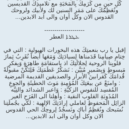
كُلِ حينٍ من كَرَمِكَ بِالمَحَبَةِ مع تلاميذِكَ القديسين
ونُعَظِمُكَ على مَمَرِ السنين لك ولأبيك ولروحك
القدوس الان وكل أوان والى ابد الابدين...
--------------------
ܥܛܪܐ العطر
إقبل يا رب بنعمتِكَ هذه البخورات الهيولية : التي في
خِتامِ صِيامِنا قَدَمناها لِسيادَتِكَ وَمَعَها أيضاً نُقَرِبُ ثِمارَ
قلوبِنا الروحية لِجلالَتِكَ اذ باستقامَةٍ طاهِرَةٍ وَبِفكرٍ
مَبسوطٍ وَبِضَميرٍ مُبَيَّن : نَشكُرُ عَظَمَتِكَ فَلِتَكُنْ مقبولَةً
قُدامَكَ كَقرابينَ الأبرار والصديقين القديمة المرضية
: وامنَعْ عن بيعَتِكَ المُؤمِنةِ مَوتَ الخطيئَةِ والجوعِ
المُفسِد للنفوسِ الزكيَّةِ : وَاعبر الشدائد والتِيَّه
المُذَوِبَةِ القلوب النقية : وأهِلنا الى الفَرَحِ الغير
الزائِل المَحفوظِ لعاملي إرادَتِكَ الإلهية : لكي بجُملَتِنا
نُسَبحك ونُعَظِمُ أباك ونَسجُدُ لِروحِكَ الحي القدوس
الان وكل أوان والى ابد الابدين...