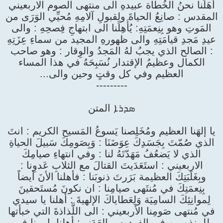
أهَلَنا نحنُ الخُطاة عبيدهِ الى منتهى الصوم الاربعيني
المقدس : صانِعُ الحياةَ ولِقبولِ آلامِهِ مُحيِّي الوَرَى من
المَوتِ وهو بِنِعمَتِهِ: يُأَهِلَنا الى ابتهاجِ فِصحِهِ : والى
عيدِ مَجدِ قيامَتِهِ والى ظهورهِ المجيد من سماءِ عِزَتِهِ
: الصالح الذي يجبُ لهُ المَجدُ والوِقار : وهو صاحب
الكمال وعظيمُ الإقتدار نُسَبِحَهُ في هذا المساء
العظيم وفي كل وقتٍ وحين والى...
---------
ܣܕܪܐ المتن
يا إلهَنا العظيم ومُخَلِصنا يَسوعُ المَسيح الكريم : انتَ
الذي صُمّتَ بِجَسَدِكَ عِوَضَنَا : وَبِصَومِكَ سَبيلَ الحياةِ
الذي لا يَضعُفُ مَهَدّتَهُ لنا : وفي انتهاءِ صيامِكَ
الاربعيني : استَعَدَيتَ القتالَ مع الثلابِ عَدوِنا :
وبِغَلَبَتِكَ العظيمة بَرَرتَ ذنوبَنا : فأهلنا الأنَ أيضاً
بِنِعمَتِكَ في مُنتَهى صيامِنا : ان نكونَ مُستَحقينَ
لِموانِئِكَ السامِيَة وَلِعَطاياكَ الإلهيةَ : أهلنا يا سيدي
في مُنتهى صَومِنا الأربعيني : الى اللَّذاذةَ التي خبأتها
للمنذورين في الفردوسِ العَدَني: أهلنا يا ربنا في