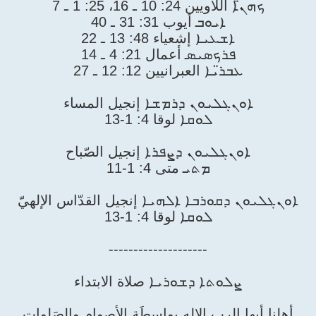
ܟܗܢ̈ܐ اللأويين 24: 10 ـ 16، 25: 1 ـ 7
ܐܝܘܒ أيوب 31: 31 ـ 40
ܐܫܥܝܐ إشعياء 48: 13 ـ 22
ܦܪܟܣܝܣ أعمال 21: 4 ـ 14
ܥܒܪ̈ܝܐ العبرانيين 12: 12 ـ 27
ܐܘܢܓܠܝܘܢ ܕܪܡܫܐ إنجيل المساء
ܠܘܩܐ لوقا 4: 1-13
ܐܘܢܓܠܝܘܢ ܕܨܦܪܐ إنجيل الصّباح
ܡܬܝ متى 4: 1-11
ܐܘܢܓܠܝܘܢ ܕܩܘܪܒܐ ܐܠܗܝܐ إنجيل القدّاس الإلهيّ
ܠܘܩܐ لوقا 4: 1-13
--------------------
ܨܠܘܬܐ ܕܫܘܪܝܐ صلاة الابتداء
أهلنا أيها الرب الإله بواسِطَةِ الأصوام والصَلوات