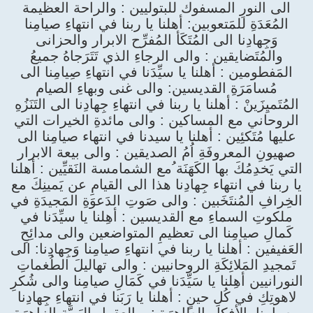
الى النورِ المسفوك للبتوليين : والراحة العظيمة
المُعَدَةِ للمَتعوبين: أهلنا يا ربنا في انتهاءِ صيامِنا
وَجِهادِنا الى المُتَكَأ المُفرِّح الابرار والحزانى
والمُتَضايقين : والى الرجاءِ الذي تَتَرَجاهُ جميعُ
المَفطومين : أهلنا يا سيِّدَنا في انتهاءِ صِيامِنا الى
مُسامَرَةِ القديسين: والى غنى وبهاءِ الصيام
المُتَميِزَينْ : أهلنا يا ربنا في انتهاءِ جِهادِنا الى التَنَزُهِ
الروحاني مع المساكين : والى مائدةِ الخيرات التي
عليها مُتَكئِين : أهلنا يا سيدنا في انتهاء صيامِنا الى
صهيونِ المعروفَةِ اُمُ الصديقين : والى بيعة الابرار
التي يَخدِمُكَ بها الكَهَنَة ُمع الشمامسة النَقيِّين : أهلنا
يا ربنا في انتهاء جِهادِنا هذا الى القيامِ عن يَمينِكَ مع
الخِرافِ المُنتَخَبين : والى صَوتِ الدَعوَةِ المَجيدَةِ في
ملكوتِ السماءِ مع القديسين : أهِلنا يا سيِّدَنا في
كَمالِ صيامِنا الى تعظيمِ المتواضعين والى مدائِحِ
العَفيفين : أهلنا يا ربنا في انتهاءِ صيامِنا وَجِهادِنا: الى
تَمجيدِ المَلائِكَةِ الروحانيين : والى تهاليلَ الطُغماتِ
النورانيين أهِلنا يا سَيِّدَنا في كَمَالِ صيامِنا والى شُكرِ
لاهوتِكِ في كُلِ حينٍ : أهلنا يا رَبَنا في انتهاءِ جِهادِنا