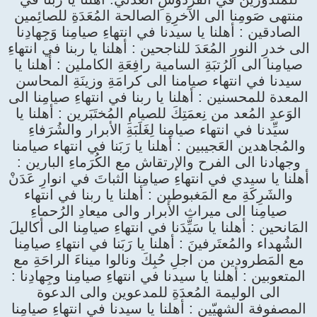
منتهى صَومِنا الى الآخرِةِ الصالحة المُعَدَةِ للصائِمين
الصادقين : أهلنا يا سيدنا في انتهاءِ صيامِنا وَجِهادِنا
الى خدرِ النورِ المُعَدَ للناجحين : أهلنا يا ربنا في انتهاءِ
صيامِنا الى الرُتبَةِ السامية رافِعَةِ الكاملين : أهلنا يا
سيدنا في انتهاء صيامنا الى كرامَةِ وزينَةِ المحاسن
المعدة للمحسنين : أهلنا يا ربنا في انتهاءِ صيامِنا الى
الوَعدِ المُعد من نِعمَتِكَ للصيامِ المُختَبَرين : أهلنا يا
سيِّدنا في انتهاء صيامِنا لِغَلَبَةِ الأبرار والشُرَفاءِ
والمُجاهدين العَجيبين : أهلنا يا رَبَنا في انتهاء صيامنا
وجهادنا الى الفرح والإرتقاش مع الكُرَماءِ البارين :
أهلنا يا سيدي في انتهاءِ صيامِنا الثباتَ في انوارِ عَدَنْ
والشَرِكَةِ مع المَغبوطين : أهلنا يا ربنا في انتهاء
صيامِنا الى ميراثِ الأبرار والى ميعادِ الرُحماءِ
المَانحين : أهلنا يا سَيِّدَنا في انتهاءِ صيامِنا الى أكاليلَ
الشُهداء والمُعتَرفينَ : أهلنا يا رَبَنا في انتهاءِ صيامِنا
مع المَطرودين من اجلِ حُبِكَ ونالوا ميناءَ الراحَةِ مع
المتعوبين : أهلنا يا سيدنا في انتهاءِ صيامِنا وجِهادِنا :
الى الوليمة المُعدَةِ للمدعوين والى الدعوة
المصفوفة الشهيّين : أهلنا يا سيدنا في انتهاءِ صيامِنا