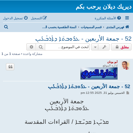
ديريك ديلان يرحب بكم
الأسئلة المتكررة
التسجيل
تسجيل الدخول
ب
فهرس المنتدى
قسم المسيحيات
السنة الطقسية بحسب الكنيسة السريانية الأرثوذكسية
ح
52 - جمعة الأربعين - ܥܪܽܘܒܬܳܐ ܕܐܰܪܒܰܥܺܝܢ
ث
بحث
بحث متقدم
مغلق
مشاركة واحدة • صفحة
1
من
1
أبو يونان
إدارة الموقع
52 - جمعة الأربعين - ܥܪܽܘܒܬܳܐ ܕܐܰܪܒܰܥܺܝܢ
م
الخميس يوليو 31, 2025 12:55 pm
ش
ا
جمعة الأربعين
ر
ܥܪܽܘܒܬܳܐ ܕܐܰܪܒܰܥܺܝܢ
ك
ة
ܩܪ̈ܝܢܐ ܩܕ̈ܝܫܐ / القراءات المقدسة