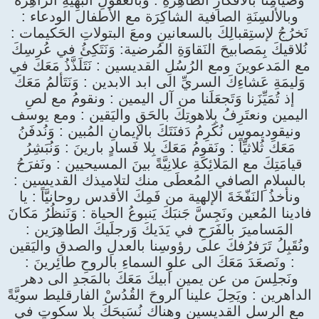
وصيامِنا بالأفكارِ الطاهِرَةِ : وبالعقولِ البَهِيَّةِ الزاهِرَة
وبالألسِنَةِ الصافية الشاكِرَة مع الأطفال الودعاء :
نَخرُجُ لإستِقبالِكَ بالسعانينِ ومعَ البتولاتِ الحَكيمات :
نُلاقيكَ بِمَصابيحَ النَقاوَةِ المُرضية: وَنَتَكِئُ في عُرسِكَ
مع المَدعوينَ ومع الرُسُلِ القديسين : نَتَلَذَّذُ مَعَكَ في
وَليمَةِ عَشاءِكَ السريِّ الى ابد الابدين : وَنَتَألمُ مَعَكَ
إذ تُمَيِّزَنا وَتَجعَلَنا من آل اليمين : ونقومُ مع لصِ
اليمين ونعتَرِفُ بِلاهوتِكَ بالحَقِ واليَقين : ومع يوسف
ونيقوديموس نُكَرِمُ دَفنَتَكَ بالإيمانِ المُبين : وَنُدفَنُ
مَعَكَ ثُلاثيِّاً : ونَقومُ مَعَكَ بِلا فَسادٍ بارينَ : وَنُبَشِرُ
قيامَتِكَ مع المَلائِكَةِ علانِيَّةً بينَ المسيحيين : ونَفرَحُ
بالسلامِ الصافي المُعطَى منك لتلاميذك القديسين :
ونأخذُ النَفّخَةَ الإلهية من فَمِكَ الأقدس روحانيَّاً : يا
فادينا المُعين ونَجِسَّ جَنبَكَ يَنبوعُ الحياة : وَنَنظُرُ مَكانَ
المَساميرَ بالفَرَحِ في يَدَيكَ وَرجلَيكَ الطاهِرَين :
ونُقَبِلُ تَرَفرُفكَ على رؤوسِنا بالعدلِ والصدقِ واليَقين
: ونَصعَدَ مَعَكَ الى علوِ السماءِ بالروحِ طائِرينَ :
ونَجلِسَ من عن يمينِ ابيكَ مَعَكَ بالمَجدِ الى دهر
الداهرين : ويَحِلَ علينا الروحَ القُدُسْ الفارقليط سويَّةً
مع الرسل القديسين وهناك نُسَبِحَكَ بِلا سكوتٍ في