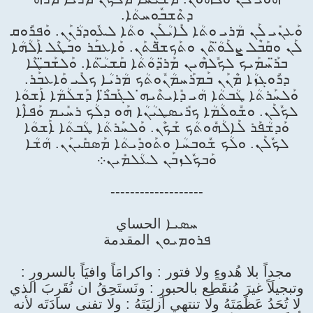
ܕܬܶܫܒܽܘܚܬܳܐ.
ܘܰܥܢܺܝ ܠܰܢ ܡܳܪܝ ܘܬܳܐ ܠܺܐܝܳܠܰܢ ܘܬܳܐ ܠܥܽܘܕܪܳܢܰܢ. ܘܰܦܪܽܘܩ
ܠܰܢ ܘܩܰܒܶܠ ܨܠܰܘ̈ܳܬܰܢ ܘܬܰܟܫ̈ܦܳܬܰܢ. ܘܰܐܥܒܰܪ ܘܒܰܛܶܠ ܐܰ‌ܠܳܗܳܐ
ܒܪ̈ܰܚܡܰܝܟ ܠܟܽܠܗܶܝܢ ܡܰܪ̈ܕܘܳܬܳܐ ܩܰܫܝ̈ܳܬܳܐ. ܘܰܠܫܰܒ̈ܛܶܐ
ܕܪܽܘܓܙܳܐ ܡܶܢܰܢ ܒܰܡܪܰܚܡܳܢܽܘܬܳܟ ܡܳܪܝܳܐ ܟܠܺܝ ܘܰܐܥܒܰܪ.
ܘܰܠܚܰܪܬܳܐ ܛܳܒܬܳܐ ܗܳܝ ܕܺܐܝܬܶܝܗ̇ ܠܓܰܒܪ̈ܶܐ ܕܰܫܠܳܡܳܐ ܐܰܫܘܳܐ
ܠܟܽܠܰܢ. ܘܫܽܘܠܳܡܳܐ ܟܪܺܝܣܛܝܳܢܳܐ ܗܰܘ ܕܠܳܟ ܪܚܺܝܡ ܘܰܦܐܶܐ
ܘܰܕܫܳܦܰܪ ܠܰܐܠܳܗܽܘܬܳܟ ܫܰܟܶܢ. ܘܰܠܚܰܪܬܳܐ ܛܳܒܬܳܐ ܐܰܫܘܳܐ
ܠܟܽܠܰܢ. ܘܠܳܟ ܫܽܘܒܚܳܐ ܘܬܰܘܕܺܝܬܳܐ ܡܰܣܩܺܝܢܰܢ. ܗܳܫܳܐ
ܘܰܒܟܽܠܙܒܰܢ ܠܥܳܠܡܺܝܢ܀
-------------------
ܚܣܝܐ الحساي
ܦܪܘܡܝܘܢ المقدمة
مجداً بلا هُدوءٍ ولا فتور : واكرامَاً وافيَاً بالسرورِ :
وتبجيلَاً غيرَ مُنقَطِع بالحبورِ : ونَستَحِقُ ان نُقَرِبَ الذي
لا تُحَدُ عَظَمَتَهُ ولا تنتهي أزليَتَهُ : ولا تفنى سادَتَه لأنه