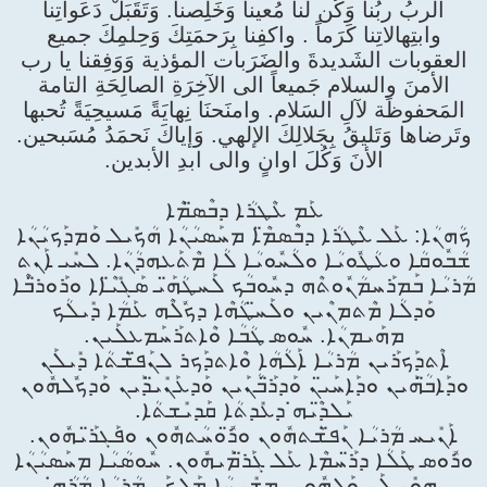
الربُ ربُنا وَكُن لَنا مُعيناً وَخَلِصنا. وَتَقَبَلْ دَعَواتِنا
وابتِهالاتِنا كَرَماً . واكفِنا بِرَحمَتِكَ وَحِلمِكَ جميع
العقوبات الشَديدةَ والضَرَبات المؤذية وَوَفِقنا يا رب
الأمنَ والسلام جَميعاً الى الآخِرَةِ الصالِحَةِ التامة
المَحفوظَة لآلِ السَلام. وامنَحنَا نِهايَةً مَسيحِيَةً تُحبها
وتَرضاها وَتَليقُ بِجَلالِكَ الإلهي. وَإياكَ نَحمَدُ مُسَبحين.
الأنَ وَكُلَ اوانٍ والى ابدِ الأبدين.
ܥܰܡ ܥܶܛܪܳܐ ܕܒܶܣ̈ܡܶܐ
ܟܳܗܢܳܐ: ܥܰܠ ܥܶܛܪܳܐ ܕܒܶܣܡ̈ܶܐ ܡܚܰܣܝܳܢܳܐ ܗܳܟܺܝܠ ܘܰܡܕܰܟܝܳܢܳܐ
ܫܳܒܽܘܩܳܐ ܘܥܳܛܽܘܝܳܐ ܘܠܳܚܽܘܝܳܐ ܠܳܐ ܡܶܬܰܥܗܕܳܢܳܐ. ܠܚܺܝ ܐܰܢܬ
ܡܳܪܝܳܐ ܒܰܡܪܰܚܡܳܢܽܘܬܶܗ ܕܚܽܘܒܳܟ ܠܰܚܛܳܗ̈ܰܝ ܣܰܓܺܝ̈ܶܐܐ ܘܪܰܘܪ̈ܒܶܐ
ܘܰܕܠܳܐ ܡܶܬܡܢܶܝܢ ܘܠܰܚ̈ܛܳܗܶܐ ܕܟܽܠܶܗ ܥܰܡܳܐ ܕܺܝܠܳܟ
ܡܗܰܝܡܢܳܐ. ܚܽܘܣ ܛܳܒܳܐ ܘܶܐܬܪܰܚܰܡܥܠܰܝܢ.
ܐܶܬܕܰܟܪܰܝܢ ܡܳܪܝܳܐ ܐܰ‌ܠܳܗܳܐ ܘܶܐܬܕܰܟܪ ܠܢܰܦ̈ܫܳܬܳܐ ܕܺܝܠܰܢ
ܘܕܰܐܒ̈ܳܗܰܝܢ ܘܕܰܐܚܰܝ̈ܢ ܘܰܕܪ̈ܰܒܳܢܰܝܢ ܘܰܕܥܰܢܺܝ̈ܕܰܝܢ ܘܰܕܟܽܠܗܽܘܢ
ܝܰܠܕ̈ܶܝܗ̇ ܕܥܺܕܬܳܐ ܩܰܕܝܺܫܬܳܐ.
ܐܰܢܺܝܚ ܡܳܪܝܳܐ ܢܰܦ̈ܫܳܬܗܽܘܢ ܘܪ̈ܽܘܚܳܬܗܽܘܢ ܘܦܰܓܪ̈ܰܝܗܽܘܢ.
ܘܪܽܘܣ ܛܰܠܳܐ ܕܪ̈ܰܚܡܶܐ ܥܰܠ ܓܰܪ̈ܡܰܝܗܽܘܢ. ܚܽܘܣܳܝܳܐ ܡܚܰܣܝܳܢܳܐ
ܗܘܺܝ ܠܰܢ ܘܰܠܗܽܘܢ. ܡܫܺܝܚܳܐ ܡܰܠܟܰܢ ܡܳܪܝܳܐ ܡܳܪܳܗ̇