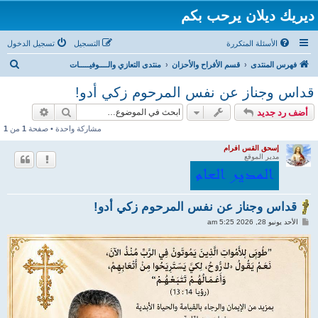
ديريك ديلان يرحب بكم
الأسئلة المتكررة
التسجيل
تسجيل الدخول
ب
فهرس المنتدى
قسم الأفراح والأحزان
منتدى التعازي والــــوفيـــــات
ح
قداس وجناز عن نفس المرحوم زكي أدو!
ث
بحث
بحث متقد
أضف رد جديد
مشاركة واحدة • صفحة
1
من
1
إسحق القس افرام
مدير الموقع
قداس وجناز عن نفس المرحوم زكي أدو!
م
الأحد يونيو 28, 2026 5:25 am
ش
ا
ر
ك
ة