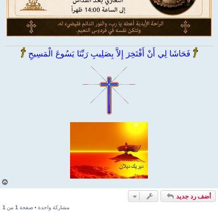
فَحَاشَا لِي أَنْ أَفْتَخِرَ إِلاَّ بِصَلِيبِ رَبِّنَا يَسُوعَ الْمَسِيحِ
أ
ع
أضف رد جديد
ل
ى
مشاركة واحدة • صفحة
1
من
1