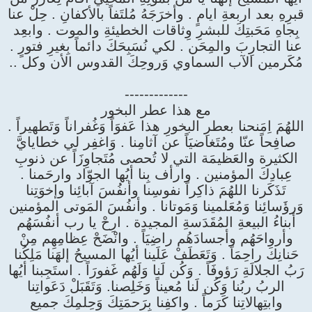
قبرِهِ بعد اربعةِ ايامٍ . وأخرَجَهُ مُلتَفاً بالأكفانِ . حِلْ عنا
بِجاهِ مَحَبتِكَ للبشرِ وِثاقات الخطيئةِ والموت . وابعِد
عنا التجارِبَ والمِحَن . لكي نُسَبِحَكَ دائماً بِغيرِ فتورٍ .
مُكَرمين الآب السماوي وَروحِكَ القدوس الأن وكل ..
-------------
مع هذا عطر البخور
اللهُمَ اِمَنحنا بعطرِ البخورِ هذا عَفوَاً وَغُفراناً وَتَطهيراً .
صافِحاً عنّا ومُتَغاضيَاً عن آثامِنا . وَاغفِر لي خطايايَّ
الكثيرة والعَظيمَة التي لا تُحصى مُتَجاوِزَاً عن ذنوبِ
عِبادِكَ المؤمنين . وارأف بِنا أيُها الجوّاد وارحَمنا .
تَذَكَرنا اللهُمَ ذاكِراً نفوسِنا وأنفُسَ آبائِنا وإخوَتِنا
وَرؤَسائِنا وَمُعَلمينا وَمَوتانا . وأنفُسَ المَوتى المؤمنين
أبناءُ البيعةِ المُقَدَسةِ المجيدة . ارِحْ يا رب أنفُسَهُم
وأرواحَهُم وأجسادَهُم راضِيَاً . وانْضَحْ عِظامِهِم مِنْ
حَنانِكَ راحِمَاً . وَتَعَطَفْ عَلَينا أيُها المسيحُ إلهَنا مَلِكُنا
رَبُ الجلالَةِ رَؤوفَاً . وَكُن لَنا وَلَهُم غَفورَاً . استَجِبنا أيُها
الربُ ربُنا وَكُن لَنا مُعيناً وَخَلِصنا. وَتَقَبَلْ دَعَواتِنا
وابتِهالاتِنا كَرَماً . واكفِنا بِرَحمَتِكَ وَحِلمِكَ جميع