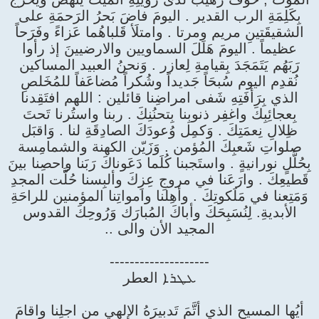
بِكَلِمَةِ الرب القدير . اليومَ فاضَ بَحرُ الرَحمَةِ على
الشقيقَتينِ مريم ومرتا . وامتلَأ قَلباهُما عَزاءً وفَرَحاً
عظيماً . اليومَ هَلَلَ السماويين والارضيينَ إذ رأوا
رَبَهُم يَتَمَجَدَ بِقيامةِ لِعازر . وَنحنُ العبيد المساكين
نُقدِم اليوم سُبحَاً جَديداً وشُكراً مُضاعَفاً للمُخَلصِ
الذي بِرَأفَتِهِ شَفى امراضِنا قائلين : اللهم افتَقِدنا
بِعجائِبِكَ واغفِر ذنوبِنا بِتحنُنِكَ . ربنا واستُرنا تَحتَ
ظِلالِ نِعمَتِكَ . وَكمِل وُعودَكَ الصادِقَةِ لنا . وَاقبَل
صلواتِ شَعبِكَ المُؤمن . وَزَيّن الكهنة والشمامِسة
بِحُلَّلٍ نورانيةٍ . واستَجبنا كُلَما دَعَوناكَ رَبَنا واحصِنا بينَ
قَطيعِكَ . وارَعَنا في مروجِ عِزِكَ وألبِسنا حُلَّت المجدِ
وَمَتِعنا في مَلَكوتِكَ . وأهِلنا وامواتِنا المؤمنين للراحَةِ
الأبديةِ. لِنُسَبِحَكَ وأباكَ المُبارَك وَرُوحِكَ القدوس
المجيد الأن والى ..
--------------------
ܥܛܪܐ العطر
أيُها المسيح الذي أتَّمَ تَدبيرَهُ الإلهي من اجلِنا واقامَ