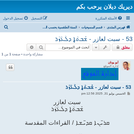
ديريك ديلان يرحب بكم
الأسئلة المتكررة
التسجيل
تسجيل الدخول
ب
فهرس المنتدى
قسم المسيحيات
السنة الطقسية بحسب الكنيسة السريانية الأرثوذكسية
ح
53 - سبت لعازر - ܫܰܒܬ̥ܳܐ ܕܠܳܥܳܙܳܪ
ث
بحث
بحث متقدم
مغلق
مشاركة واحدة • صفحة
1
من
1
أبو يونان
إدارة الموقع
53 - سبت لعازر - ܫܰܒܬ̥ܳܐ ܕܠܳܥܳܙܳܪ
م
الخميس يوليو 31, 2025 12:56 pm
ش
ا
سبت لعازر
ر
ܫܰܒܬ̥ܳܐ ܕܠܳܥܳܙܳܪ
ك
ة
ܩܪ̈ܝܢܐ ܩܕ̈ܝܫܐ / القراءات المقدسة