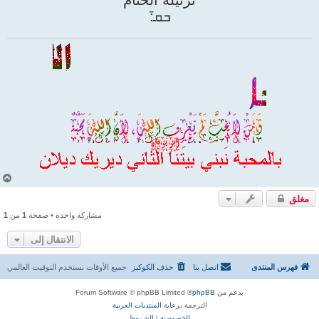
ترتيلة الختام
ܒܩ̄:
أ
ع
مغلق
ل
ى
مشاركة واحدة • صفحة
1
من
1
الانتقال إلى
فهرس المنتدى
اتصل بنا
حذف الكوكيز
جميع الأوقات تستخدم
التوقيت العالمي
بدعم من
phpBB
® Forum Software © phpBB Limited
الترجمة برعاية
المنتديات العربية
الخصوصية
|
الشروط