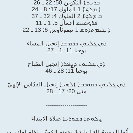
ܒܪܝܬܐ التكوين 50: 22 ـ 26
ܐ ܡܠܟ̈ܐ 1 الملوك 17: 8 ـ 24
ܒ ܡܠܟ̈ܐ 2 الملوك 4: 32 ـ 37
ܦܪܟܣܝܣ أعمال 5: 1 ـ 11
ܐ ܛܝܡܬܐܘܣ 1 تيموثاوس 6: 13 ـ 22
ܐܘܢܓܠܝܘܢ ܕܪܡܫܐ إنجيل المساء
يوحنا 11: 1 ـ 27
ܐܘܢܓܠܝܘܢ ܕܨܦܪܐ إنجيل الصّباح
يوحنا 11: 28 ـ 46
ܐܘܢܓܠܝܘܢ ܕܩܘܪܒܐ ܐܠܗܝܐ إنجيل القدّاس الإلهيّ
متى 20: 17 ـ 28
--------------------
ܨܠܘܬܐ ܕܫܘܪܝܐ صلاة الابتداء
أيُها المسيحُ إلهَنا يا مَنْ بمَوتِهِ المُحيّي اقامَ لِعازر من