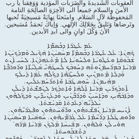
العقوبات الشَديدةَ والضَرَبات المؤذية وَوَفِقنا يا رب
الأمنَ والسلام جَميعاً الى الآخِرَةِ الصالِحَةِ التامة
المَحفوظَة لآلِ السَلام. وامنَحنَا نِهايَةً مَسيحِيَةً تُحبها
وتَرضاها وَتَليقُ بِجَلالِكَ الإلهي. وَإياكَ نَحمَدُ مُسَبحين.
الأنَ وَكُلَ اوانٍ والى ابدِ الأبدين.
ܥܰܡ ܥܶܛܪܳܐ ܕܒܶܣ̈ܡܶܐ
ܟܳܗܢܳܐ: ܥܰܠ ܥܶܛܪܳܐ ܕܒܶܣܡ̈ܶܐ ܡܚܰܣܝܳܢܳܐ ܗܳܟܺܝܠ ܘܰܡܕܰܟܝܳܢܳܐ
ܫܳܒܽܘܩܳܐ ܘܥܳܛܽܘܝܳܐ ܘܠܳܚܽܘܝܳܐ ܠܳܐ ܡܶܬܰܥܗܕܳܢܳܐ. ܠܚܺܝ ܐܰܢܬ
ܡܳܪܝܳܐ ܒܰܡܪܰܚܡܳܢܽܘܬܶܗ ܕܚܽܘܒܳܟ ܠܰܚܛܳܗ̈ܰܝ ܣܰܓܺܝ̈ܶܐܐ ܘܪܰܘܪ̈ܒܶܐ
ܘܰܕܠܳܐ ܡܶܬܡܢܶܝܢ ܘܠܰܚ̈ܛܳܗܶܐ ܕܟܽܠܶܗ ܥܰܡܳܐ ܕܺܝܠܳܟ
ܡܗܰܝܡܢܳܐ. ܚܽܘܣ ܛܳܒܳܐ ܘܶܐܬܪܰܚܰܡܥܠܰܝܢ.
ܐܶܬܕܰܟܪܰܝܢ ܡܳܪܝܳܐ ܐܰ‌ܠܳܗܳܐ ܘܶܐܬܕܰܟܪ ܠܢܰܦ̈ܫܳܬܳܐ ܕܺܝܠܰܢ
ܘܕܰܐܒ̈ܳܗܰܝܢ ܘܕܰܐܚܰܝ̈ܢ ܘܰܕܪ̈ܰܒܳܢܰܝܢ ܘܰܕܥܰܢܺܝ̈ܕܰܝܢ ܘܰܕܟܽܠܗܽܘܢ
ܝܰܠܕ̈ܶܝܗ̇ ܕܥܺܕܬܳܐ ܩܰܕܝܺܫܬܳܐ.
ܐܰܢܺܝܚ ܡܳܪܝܳܐ ܢܰܦ̈ܫܳܬܗܽܘܢ ܘܪ̈ܽܘܚܳܬܗܽܘܢ ܘܦܰܓܪ̈ܰܝܗܽܘܢ.
ܘܪܽܘܣ ܛܰܠܳܐ ܕܪ̈ܰܚܡܶܐ ܥܰܠ ܓܰܪ̈ܡܰܝܗܽܘܢ. ܚܽܘܣܳܝܳܐ ܡܚܰܣܝܳܢܳܐ
ܗܘܺܝ ܠܰܢ ܘܰܠܗܽܘܢ. ܡܫܺܝܚܳܐ ܡܰܠܟܰܢ ܡܳܪܝܳܐ ܡܳܪܳܗ̇
ܕܬܶܫܒܽܘܚܬܳܐ.
ܘܰܥܢܺܝ ܠܰܢ ܡܳܪܝ ܘܬܳܐ ܠܺܐܝܳܠܰܢ ܘܬܳܐ ܠܥܽܘܕܪܳܢܰܢ. ܘܰܦܪܽܘܩ