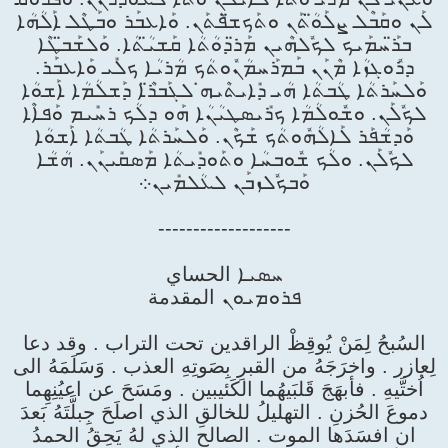
ܠܰܢ ܘܩܰܒܶܠ ܨܠܰܘ̈ܳܬܰܢ ܘܬܰܟܫ̈ܦܳܬܰܢ. ܘܰܐܥܒܰܪ ܘܒܰܛܶܠ ܐܰ‌ܠܳܗܳܐ
ܒܪ̈ܰܚܡܰܝܟ ܠܟܽܠܗܶܝܢ ܡܰܪ̈ܕܘܳܬܳܐ ܩܰܫܝ̈ܳܬܳܐ. ܘܰܠܫܰܒ̈ܛܶܐ
ܕܪܽܘܓܙܳܐ ܡܶܢܰܢ ܒܰܡܪܰܚܡܳܢܽܘܬܳܟ ܡܳܪܝܳܐ ܟܠܺܝ ܘܰܐܥܒܰܪ.
ܘܰܠܚܰܪܬܳܐ ܛܳܒܬܳܐ ܗܳܝ ܕܺܐܝܬܶܝܗ̇ ܠܓܰܒܪ̈ܶܐ ܕܰܫܠܳܡܳܐ ܐܰܫܘܳܐ
ܠܟܽܠܰܢ. ܘܫܽܘܠܳܡܳܐ ܟܪܺܝܣܛܝܳܢܳܐ ܗܰܘ ܕܠܳܟ ܪܚܺܝܡ ܘܰܦܐܶܐ
ܘܰܕܫܳܦܰܪ ܠܰܐܠܳܗܽܘܬܳܟ ܫܰܟܶܢ. ܘܰܠܚܰܪܬܳܐ ܛܳܒܬܳܐ ܐܰܫܘܳܐ
ܠܟܽܠܰܢ. ܘܠܳܟ ܫܽܘܒܚܳܐ ܘܬܰܘܕܺܝܬܳܐ ܡܰܣܩܺܝܢܰܢ. ܗܳܫܳܐ
ܘܰܒܟܽܠܙܒܰܢ ܠܥܳܠܡܺܝܢ܀
-------------------
ܚܣܝܐ الحساي
ܦܪܘܡܝܘܢ المقدمة
السُبحُ لِمَنْ يُوقِظْ الراقدين تحت التراب . وقد دعا
لِعازر . واخرَجَهُ من القبرِ بِصَوتِهِ العذب . وَسَلَمَهُ الى
اُختَّيهِ . فأبهَجَ قَلبَيهُما الكَئيبين . ومَسَحَ عن اعيُنِهِما
دموعَ الحُزنِ . التهليلُ للخالقِ الذي اصلَحَ جِبلَّتَهُ بَعدَ
ان افسَدَها الموت . الصالح الذي لهُ يَحِقُ الحمدُ