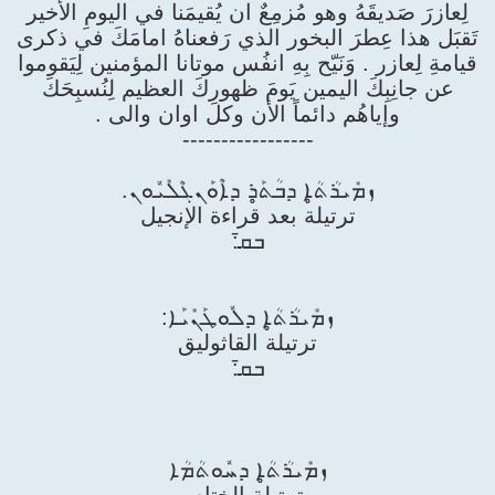
لِعازرَ صَديقَهُ وهو مُزمِعٌ ان يُقيمَنا في اليومِ الأخير
تَقبَل هذا عِطرَ البخور الذي رَفعناهُ امامَكَ في ذكرى
قيامةِ لِعازر . وَنَيّح بِهِ انفُس موتانا المؤمنين لِيَقوموا
عن جانِبِكَ اليمين يَومَ ظهورِكَ العظيم لِنُسبِحَكَ
وإياهُم دائماً الأن وكل اوان والى .
-----------------
ܙܡܺܝܪܳܬ̥ܳܐ ܕܒܳܬ̥ܰܪ ܕܐܶܘܰܢܓܶܠܺܝܽܘܢ.
ترتيلة بعد قراءة الإنجيل
ܒܩ̄:
ܙܡܺܝܪܳܬ̥ܳܐ ܕܠܽܘܛܰܢܺܝܰܐ:
ترتيلة القاثوليق
ܒܩ̄:
ܙܡܺܝܪܳܬ̥ܳܐ ܕܚܽܘܬܳܡܳܐ