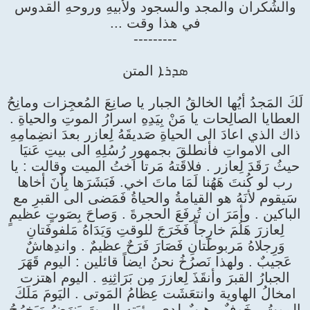
والشُكران والمجد والسجود ولأبيهِ وروحهِ القدوس
في هذا وقت ...
---------
ܣܕܪܐ المتن
لَكَ المَجدُ أيُها الخالقُ الجبار يا صانِعَ المُعجِزات ومانِحُ
العطايا الصالِحات يا مَنْ بِيَدِهِ اسرارُ الموتِ والحياةِ .
ذاك الذي اعادَ الى الحياةِ صَديقَهُ لِعازر بعدَ انضِمامِهِ
الى الامواتِ فأنطلقَ بجمهورِ رُسُلِهِ الى بيتِ عَنيَا
حيثُ رَقَدَ لِعازر . فلاقَتهُ مَرتا اختُ الميت وقالت : يا
رب لو كُنتَ هَهُنا لَمَا ماتَ اخي. فَبَشَرَها بِأنَ أخاها
سَيقوم لأنَهُ هو القيامةُ والحياةُ فَمَضى الى القبرِ مع
الباكين . وأمَرَ ان تُرفَعَ الحجرةَ . وَصاحَ بِصَوتٍ عظيمٍ
لِعازرَ هَلُمَ خارِجاً فَخَرَجَ للوقتِ وَيَدَاهُ مَلفوفَتانِ
وَرِجلاهُ مَربوطَتانِ فَصَارَ فَرَحٌ عظيمٌ . واندِهاشٌ
عَجيبٌ . ولهذا نَصرُخُ نحنُ ايضاً قائلين : اليوم قَهَرَ
الجبارُ القبرَ وأنقَذَ لِعازرَ مِن بَرَاثِنِهِ . اليوم اهتزت
امخالُ الهاوية وانتعَشَت عِظامُ المَوتى . اليَومَ مَلَكَ
الموتُ , خَوفٌ رهيبٌ لدى رؤيَتِهِ الميتَ يَنهَضُ وَيَخرُجُ